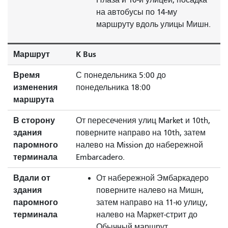
на автобусы по 14-му
маршруту вдоль улицы Мишн.
Маршрут
K Bus
Время
С понедельника 5:00 до
изменения
понедельника 18:00
маршрута
В сторону
От пересечения улиц Market и 10th,
здания
поверните направо на 10th, затем
паромного
налево на Mission до набережной
терминала
Embarcadero.
Вдали от
От набережной Эмбаркадеро
здания
поверните налево на Мишн,
паромного
затем направо на 11-ю улицу,
терминала
налево на Маркет-стрит до
Обычный маршрут.