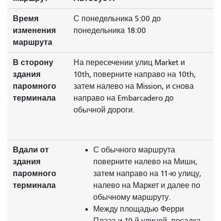
Время
С понедельника 5:00 до
изменения
понедельника 18:00
маршрута
В сторону
На пересечении улиц Market и
здания
10th, поверните направо на 10th,
паромного
затем налево на Mission, и снова
терминала
направо на Embarcadero до
обычной дороги.
Вдали от
С обычного маршрута
здания
поверните налево на Мишн,
паромного
затем направо на 11-ю улицу,
терминала
налево на Маркет и далее по
обычному маршруту.
Между площадью Ферри
Плаза и 10-й улицей, посадка