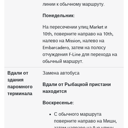
линии к обычному маршруту.
Понедельник:
На пересечении улиц Market и
10th, поверните направо на 10th,
налево на Mission, налево на
Embarcadero, затем на полосу
отчуждения F-Line для перехода на
обычный маршрут.
Вдали от
Замена автобуса
здания
Вдали от Рыбацкой пристани
паромного
находится
терминала
Воскресенье:
С обычного маршрута
поверните направо на Мишн,
затем направо на 9-ю улицу,