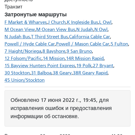
Транзит
Затронутые маршруты
F Market & Wharves
J Church
K Ingleside Bus
L Owl
M Ocean View
M Ocean View Bus
N Judah
N Owl
N Judah Bus
T Third Street Bus
California Cable Car
Powell / Hyde Cable Car
Powell / Mason Cable Car
5 Fulton
7 Haight/Noriega
8 Bayshore
9 San Bruno
12 Folsom/Pacific
14 Mission
14R Mission Rapid
15 Bayview Hunters Point Express
19 Polk
27 Bryant
30 Stockton
31 Balboa
38 Geary
38R Geary Rapid
45 Union/Stockton
Обновлено 17 июня 2022 г., 19:45, для
исправления ошибок и предоставления
информации об остановке.