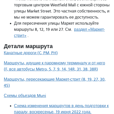
торговым центром Westfield Mall с южной стороны
улицы Market Street. Это частная собственность, и
мы не можем гарантировать ее доступность.
Для пересечения улицы Маркет используйте
маршруты 8, 12, 19 или 27. См.
раздел «Маркет-
стрит»
.
Детали маршрута
Канатные дороги (C, PM, PH)
Маршруты, идущие к паромному терминалу и от него
(F, все автобусы Metro, 5, 7, 9, 14, 14R, 31, 38, 38R)
Маршруты, пересекающие Маркет-стрит (8, 19, 27, 30,
45)
Схемы объездов Muni
Схема изменения маршрутов в день подготовки к
параду, воскресенье, 19 июня 2022 года.