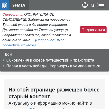
Перейти
SFMTA
Пер
к
нав
Оповещения
ОКОНЧАТЕЛЬНОЕ
общему
ОБНОВЛЕНИЕ: Задержка на пересечении
содержанию
Третьей улицы и Ле Конте устранена.
Движение поездов по Третьей улице (в
Подписаться
направлении север-юг) возобновляется в
обычном режиме.
(Подробнее:
36
за
последние 48 часов)
Дом
Обновления в сфере путешествий и транспорта
Парад в честь победы «Уорриорз» в чемпионате 2022 года
На этой странице размещен более
старый контент.
Актуальную информацию можно найти в