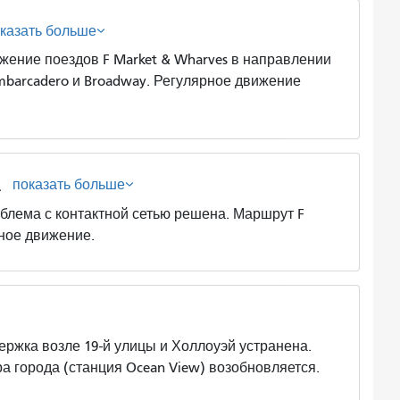
казать больше
е поездов F Market & Wharves в направлении
mbarcadero и Broadway. Регулярное движение
показать больше
а
а с контактной сетью решена. Маршрут F
рное движение.
а возле 19-й улицы и Холлоуэй устранена.
а города (станция Ocean View) возобновляется.