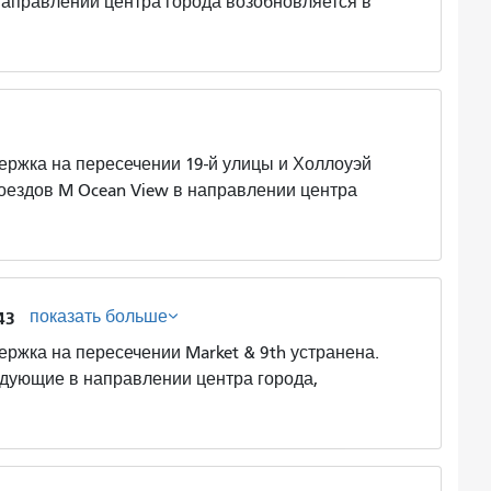
направлении центра города возобновляется в
а на пересечении 19-й улицы и Холлоуэй
оездов M Ocean View в направлении центра
показать больше
43
а на пересечении Market & 9th устранена.
ледующие в направлении центра города,