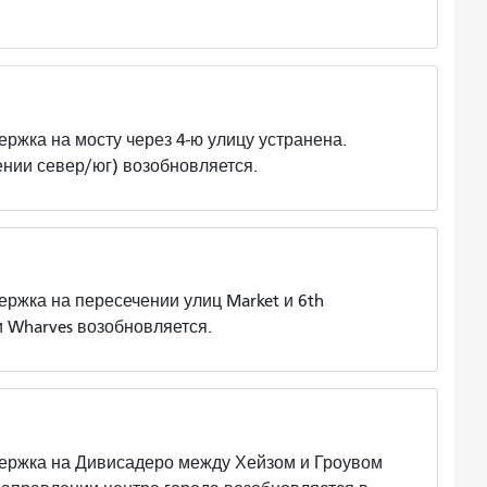
а на мосту через 4-ю улицу устранена.
ении север/юг) возобновляется.
а на пересечении улиц Market и 6th
и Wharves возобновляется.
ка на Дивисадеро между Хейзом и Гроувом