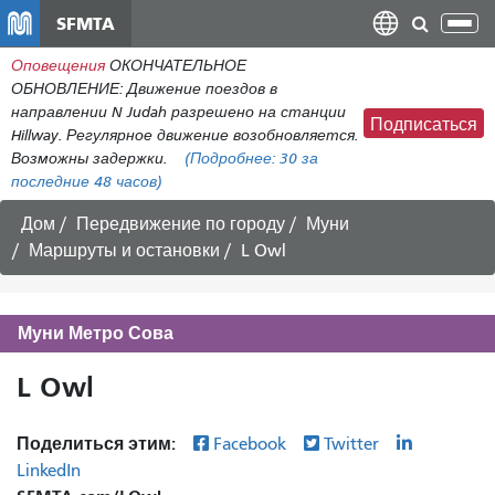
Перейти
SFMTA
Пер
к
нав
Оповещения
ОКОНЧАТЕЛЬНОЕ
общему
ОБНОВЛЕНИЕ: Движение поездов в
содержанию
направлении N Judah разрешено на станции
Подписаться
Hillway. Регулярное движение возобновляется.
Возможны задержки.
(Подробнее:
30
за
последние 48 часов)
Дом
Передвижение по городу
Муни
Маршруты и остановки
L Owl
Муни Метро Сова
L Owl
Поделиться этим:
Facebook
Twitter
LinkedIn