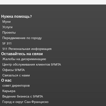
Нужна помощь?
Конец содержимого
страницы.
Муни
Остальная часть этой
страницы повторяется на каждой
Услуги
странице.
Вернуться к началу
Проекты
основного содержимого
.
Передвижение по городу
SF 311
511 Региональная информация
Оставайтесь на связи
Жалобы на дискриминацию
Центр обслуживания клиентов SFMTA
Офисы SFMTA
Связаться с нами
О нас
совет директоров
Карьера
Ведение бизнеса с SFMTA
Город и округ Сан-Франциско