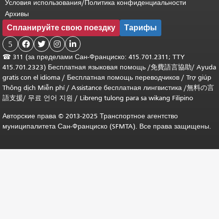
Условия использования/Политика конфиденциальности
Архивы
Спланируйте свою поездку
Тарифы
5




☎
311 (за пределами Сан-Франциско: 415.701.2311; TTY
415.701.2323) Бесплатная языковая помощь /
免費語言協助
/
Ayuda
gratis con el idioma
/
Бесплатная помощь переводчиков
/
Trợ giúp
Thông dịch Miễn phí
/
Assistance бесплатная лингвистика
/
無料の言
語支援
/
무료 언어 지원
/
Libreng tulong para sa wikang Filipino
Авторские права © 2013-2025 Транспортное агентство
муниципалитета Сан-Франциско (SFMTA). Все права защищены.