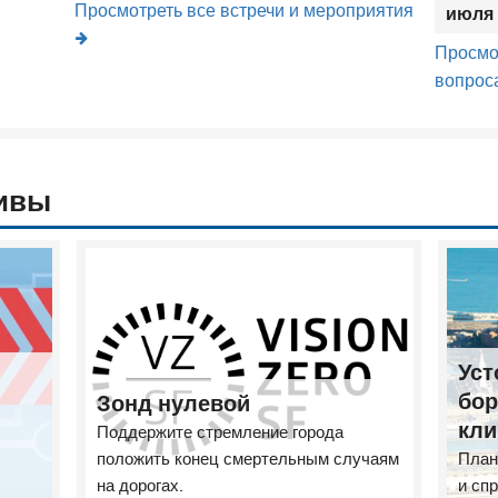
Просмотреть все встречи и мероприятия
июля 
Просмо
вопрос
ивы
Уст
бор
Зонд нулевой
кли
Поддержите стремление города
положить конец смертельным случаям
План
на дорогах.
и сп