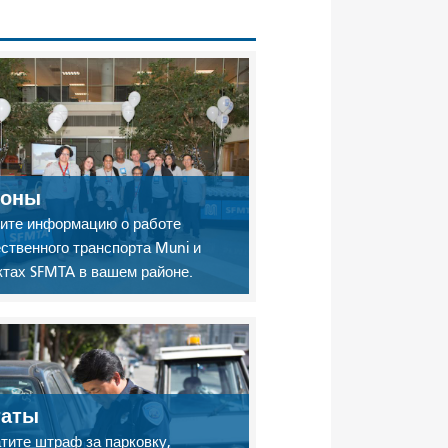
йоны
ите информацию о работе
ственного транспорта Muni и
ктах SFMTA в вашем районе.
таты
тите штраф за парковку,