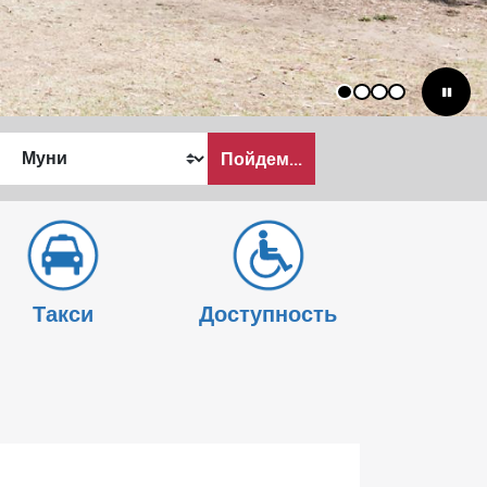
1
2
3
4
Пойдем...
ать
Такси
Доступность