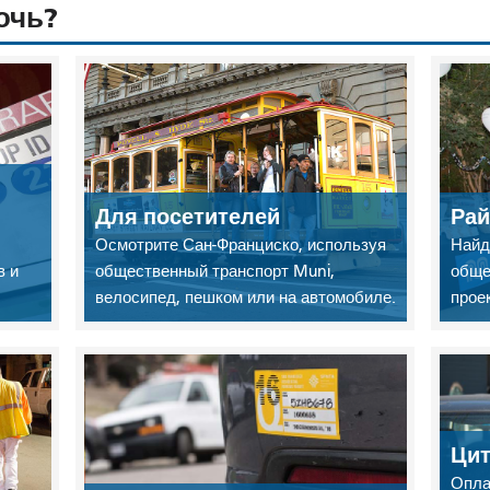
очь?
Для посетителей
Ра
Осмотрите Сан-Франциско, используя
Найд
в и
общественный транспорт Muni,
обще
велосипед, пешком или на автомобиле.
прое
Ци
Опла