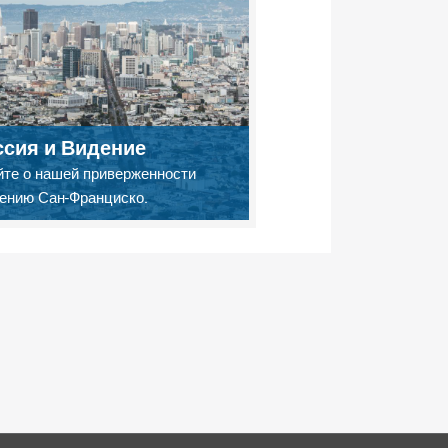
сия и Видение
йте о нашей приверженности
ению Сан-Франциско.