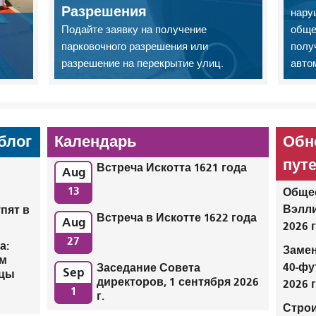
Разрешения
нару
Подайте заявку на получение
обще
парковочного разрешения или
полу
разрешение на перекрытие улиц.
авто
блог
Календарь
Обн
пут
Встреча Искотта 1621 года
Aug
13
Общес
Вэлли
пят в
Встреча в Искотте 1622 года
Aug
2026 
27
а:
Замен
ом
40-ф
Заседание Совета
Sep
ицы
директоров, 1 сентября 2026
2026 г
1
г.
Строи