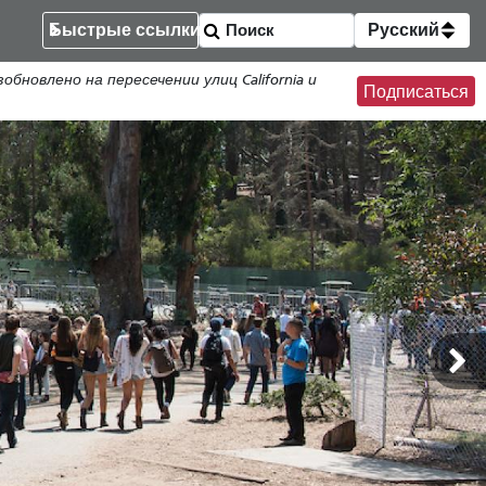
Быстрые ссылки
Русский
новлено на пересечении улиц California и
Подписаться