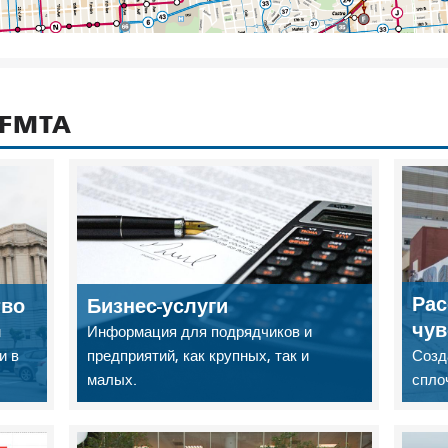
SFMTA
Рас
тво
Бизнес-услуги
чув
й
Информация для подрядчиков и
и в
предприятий, как крупных, так и
Созд
малых.
спло