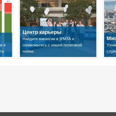
Центр карьеры
Мис
Найдите вакансии в SFMTA и
в и
ознакомьтесь с нашей политикой
Узна
та.
найма.
служ