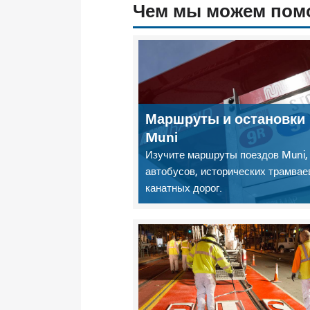
Чем мы можем пом
Маршруты и остановки
Muni
Изучите маршруты поездов Muni,
автобусов, исторических трамвае
канатных дорог.