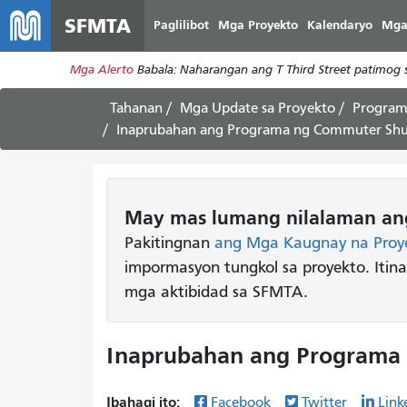
SFMTA
Paglilibot
Mga Proyekto
Kalendaryo
Mga
Mga Alerto
Babala: Naharangan ang T Third Street patimog 
Tahanan
Mga Update sa Proyekto
Programa
Inaprubahan ang Programa ng Commuter Shu
May mas lumang nilalaman ang
Pakitingnan
ang Mga Kaugnay na Proy
impormasyon tungkol sa proyekto. Itin
mga aktibidad sa SFMTA.
Inaprubahan ang Programa
Ibahagi ito:
Facebook
Twitter
Link