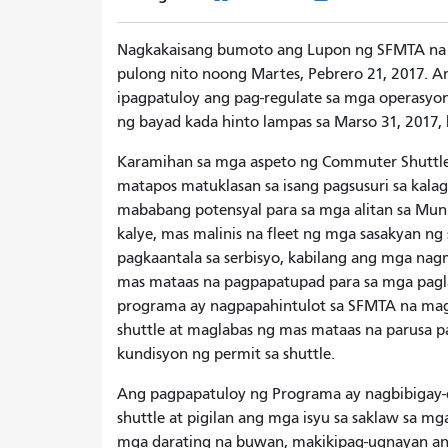
Nagkakaisang bumoto ang Lupon ng SFMTA na 
pulong nito noong Martes, Pebrero 21, 2017. A
ipagpatuloy ang pag-regulate sa mga operasyon
ng bayad kada hinto lampas sa Marso 31, 2017
Karamihan sa mga aspeto ng Commuter Shuttle 
matapos matuklasan sa isang pagsusuri sa kal
mababang potensyal para sa mga alitan sa Muni,
kalye, mas malinis na fleet ng mga sasakyan n
pagkaantala sa serbisyo, kabilang ang mga n
mas mataas na pagpapatupad para sa mga pagl
programa ay nagpapahintulot sa SFMTA na magta
shuttle at maglabas ng mas mataas na parusa pa
kundisyon ng permit sa shuttle.
Ang pagpapatuloy ng Programa ay nagbibigay-
shuttle at pigilan ang mga isyu sa saklaw sa mg
mga darating na buwan, makikipag-ugnayan an