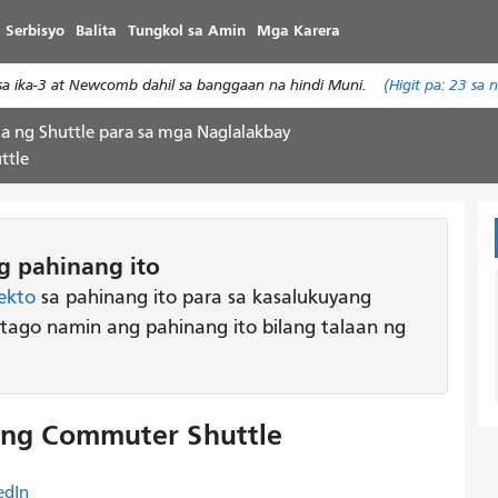
Laktawan
 Serbisyo
Balita
Tungkol sa Amin
Mga Karera
ang
pangunahing
sa ika-3 at Newcomb dahil sa banggaan na hindi Muni.
(Higit pa:
23
sa n
nilalaman
 ng Shuttle para sa mga Naglalakbay
ttle
 pahinang ito
ekto
sa pahinang ito para sa kasalukuyang
atago namin ang pahinang ito bilang talaan ng
 ng Commuter Shuttle
edIn