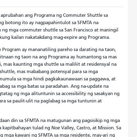
aprubahan ang Programa ng Commuter Shuttle sa
ng botong ito ay nagpapahintulot sa SFMTA na
 ng mga commuter shuttle sa San Francisco at maningil
, kung kailan nakatakdang mag-expire ang Programa.
Program ay mananatiling pareho sa darating na taon,
agitnaan ng taon na ang Programa ay humantong sa mas
 mas kaunting mga shuttle sa maliliit at residensyal na
g shuttle, mas mababang potensyal para sa mga
agmumula sa mga hindi pagkakaunawaan sa paggawa, at
abag sa mga batas sa paradahan. Ang na-update na
tag ng mga alituntunin sa accessibility ng sasakyan ng
ra sa paulit-ulit na paglabag sa mga tuntunin at
daan din sa SFMTA na matugunan ang pagsisikip ng mga
a kapitbahayan tulad ng Noe Valley, Castro, at Mission. Sa
g mga kawani ng SFMTA sa mga residente, may-ari ng