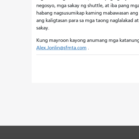
negosyo, mga sakay ng shuttle, at iba pang mga
habang nagsusumikap kaming mabawasan ang m
ang kaligtasan para sa mga taong naglalakad at
sakay.
Kung mayroon kayong anumang mga katanungan
Alex.Jonlin@sfmta.com
.