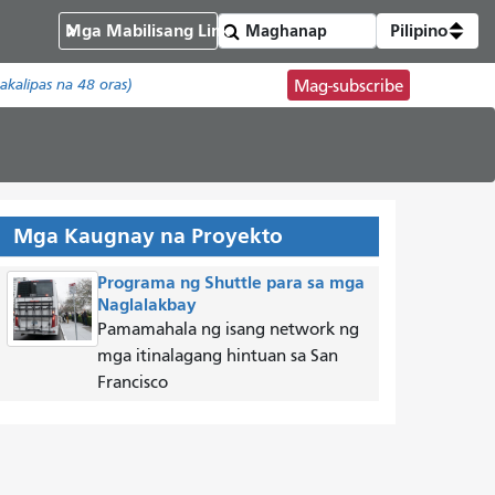
Mga Mabilisang Link
Pilipino
akalipas na 48 oras)
Mag-subscribe
Mga Kaugnay na Proyekto
Programa ng Shuttle para sa mga
Naglalakbay
Pamamahala ng isang network ng
mga itinalagang hintuan sa San
Francisco