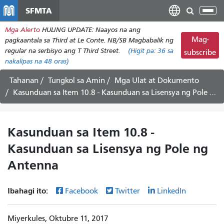
Laktawan
SFMTA
I-
ang
tog
Mga Alerto
HULING UPDATE: Naayos na ang
pangunahing
ang
Mag-
pagkaantala sa Third at Le Conte. NB/SB Magbabalik ng
nilalaman
nab
regular na serbisyo ang T Third Street.
(Higit pa:
36
sa
subscribe
nakalipas na 48 oras)
Tahanan
Tungkol sa Amin
Mga Ulat at Dokumento
Kasunduan sa Item 10.8 - Kasunduan sa Lisensya ng Pole ng Antenna
Kasunduan sa Item 10.8 -
Kasunduan sa Lisensya ng Pole ng
Antenna
Ibahagi ito:
Facebook
Twitter
LinkedIn
Miyerkules, Oktubre 11, 2017