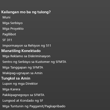
Kailangan mo ba ng tulong?
Katapusan ng nilalaman ng
pahina.
Muni
Ang natitirang bahagi ng
pahinang ito ay nauulit sa bawat
Mga Serbisyo
pahina.
Bumalik sa tuktok ng
Mga Proyekto
pangunahing nilalaman
.
Paglilibot
SF 311
Impormasyon sa Rehiyon ng 511
Manatiling Konektado
Mga Reklamo sa Diskriminasyon
Sentro ng Serbisyo sa Kustomer ng SFMTA
Mga Tanggapan ng SFMTA
Makipag-ugnayan sa Amin
Tungkol sa Amin
Lupon ng mga Direktor
Mga Karera
Pakikipagnegosyo sa SFMTA
Lungsod at Kondado ng SF
Mga Tuntunin ng Paggamit/Pagkapribado