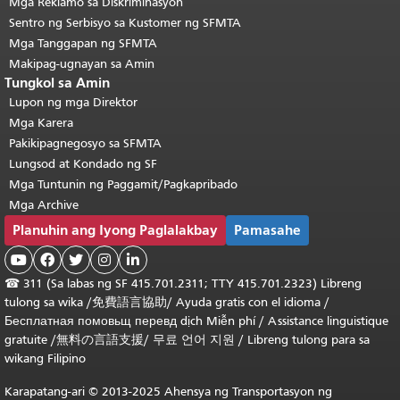
Mga Reklamo sa Diskriminasyon
Sentro ng Serbisyo sa Kustomer ng SFMTA
Mga Tanggapan ng SFMTA
Makipag-ugnayan sa Amin
Tungkol sa Amin
Lupon ng mga Direktor
Mga Karera
Pakikipagnegosyo sa SFMTA
Lungsod at Kondado ng SF
Mga Tuntunin ng Paggamit/Pagkapribado
Mga Archive
Planuhin ang Iyong Paglalakbay
Pamasahe





☎
311 (Sa labas ng SF 415.701.2311; TTY 415.701.2323) Libreng
tulong sa wika /
免費語言協助
/
Ayuda gratis con el idioma
/
Бесплатная
помовьщ
перевд
dịch Miễn phí
/
Assistance linguistique
gratuite
/
無料の言語支援
/
무료 언어 지원
/
Libreng tulong para sa
wikang Filipino
Karapatang-ari © 2013-2025 Ahensya ng Transportasyon ng