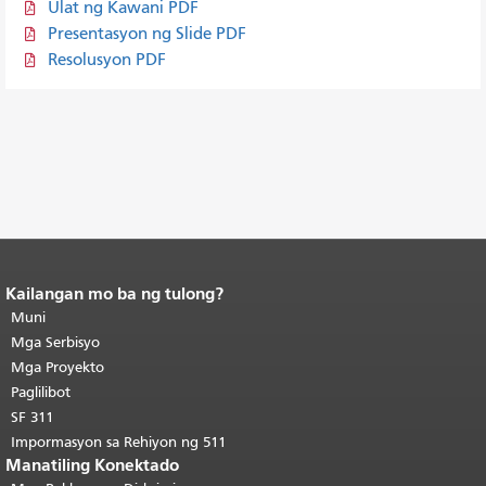
Ulat ng Kawani PDF
Presentasyon ng Slide PDF
Resolusyon PDF
Kailangan mo ba ng tulong?
Katapusan ng nilalaman ng
pahina.
Muni
Ang natitirang bahagi ng
pahinang ito ay nauulit sa bawat
Mga Serbisyo
pahina.
Bumalik sa tuktok ng
Mga Proyekto
pangunahing nilalaman
.
Paglilibot
SF 311
Impormasyon sa Rehiyon ng 511
Manatiling Konektado