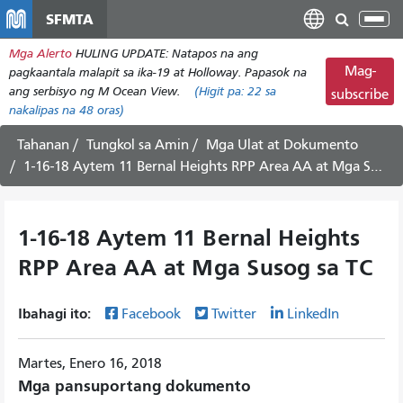
Laktawan
SFMTA
I-
ang
tog
Mga Alerto
HULING UPDATE: Natapos na ang
pangunahing
ang
Mag-
pagkaantala malapit sa ika-19 at Holloway. Papasok na
nilalaman
nab
ang serbisyo ng M Ocean View.
(Higit pa:
22
sa
subscribe
nakalipas na 48 oras)
Tahanan
Tungkol sa Amin
Mga Ulat at Dokumento
1-16-18 Aytem 11 Bernal Heights RPP Area AA at Mga Susog sa TC
1-16-18 Aytem 11 Bernal Heights
RPP Area AA at Mga Susog sa TC
Ibahagi ito:
Facebook
Twitter
LinkedIn
Martes, Enero 16, 2018
Mga pansuportang dokumento