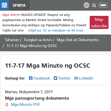
Laktawan
SFMTA
I-
ang
tog
Mga Alerto
HULING UPDATE: Naayos na ang
pangunahing
ang
Mag-
pagkaantala sa Market Street turntable. Muling
nilalaman
nab
bumubukas ang serbisyo ng Papasok/Palabas na Powell
subscribe
Cable Car Line.
(Higit pa:
32
sa nakalipas na 48 oras)
Tahanan
Tungkol sa Amin
Mga Ulat at Dokumento
11-7-17 Mga Minuto ng OCSC
11-7-17 Mga Minuto ng OCSC
Ibahagi ito:
Facebook
Twitter
LinkedIn
Martes, Nobyembre 7, 2017
Mga pansuportang dokumento
Mga Minuto PDF