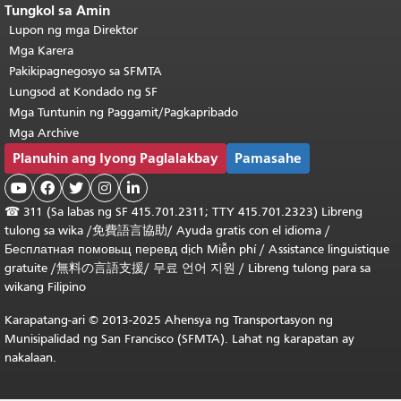
Tungkol sa Amin
Lupon ng mga Direktor
Mga Karera
Pakikipagnegosyo sa SFMTA
Lungsod at Kondado ng SF
Mga Tuntunin ng Paggamit/Pagkapribado
Mga Archive
Planuhin ang Iyong Paglalakbay
Pamasahe





☎
311 (Sa labas ng SF 415.701.2311; TTY 415.701.2323) Libreng
tulong sa wika /
免費語言協助
/
Ayuda gratis con el idioma
/
Бесплатная
помовьщ
перевд
dịch Miễn phí
/
Assistance linguistique
gratuite
/
無料の言語支援
/
무료 언어 지원
/
Libreng tulong para sa
wikang Filipino
Karapatang-ari © 2013-2025 Ahensya ng Transportasyon ng
Munisipalidad ng San Francisco (SFMTA). Lahat ng karapatan ay
nakalaan.