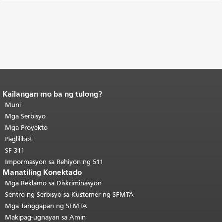
Kailangan mo ba ng tulong?
Katapusan ng nilalaman ng
pahina.
Muni
Ang natitirang bahagi ng
pahinang ito ay nauulit sa bawat
Mga Serbisyo
pahina.
Bumalik sa tuktok ng
Mga Proyekto
pangunahing nilalaman
.
Paglilibot
SF 311
Impormasyon sa Rehiyon ng 511
Manatiling Konektado
Mga Reklamo sa Diskriminasyon
Sentro ng Serbisyo sa Kustomer ng SFMTA
Mga Tanggapan ng SFMTA
Makipag-ugnayan sa Amin