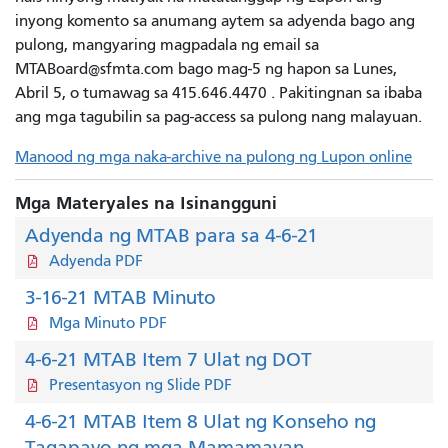
inyong komento sa anumang aytem sa adyenda bago ang
pulong, mangyaring magpadala ng email sa
MTABoard@sfmta.com
bago mag-5 ng hapon sa Lunes,
Abril 5, o tumawag sa
415.646.4470
. Pakitingnan sa ibaba
ang mga tagubilin sa pag-access sa pulong nang malayuan.
Manood ng mga naka-archive na pulong ng Lupon online
Mga Materyales na Isinangguni
Adyenda ng MTAB para sa 4-6-21
Adyenda PDF
3-16-21 MTAB Minuto
Mga Minuto PDF
4-6-21 MTAB Item 7 Ulat ng DOT
Presentasyon ng Slide PDF
4-6-21 MTAB Item 8 Ulat ng Konseho ng
Tagapayo ng mga Mamamayan