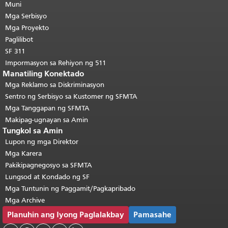
pahina.
Muni
Ang natitirang bahagi ng
pahinang ito ay nauulit sa bawat
Mga Serbisyo
pahina.
Bumalik sa tuktok ng
Mga Proyekto
pangunahing nilalaman
.
Paglilibot
SF 311
Impormasyon sa Rehiyon ng 511
Manatiling Konektado
Mga Reklamo sa Diskriminasyon
Sentro ng Serbisyo sa Kustomer ng SFMTA
Mga Tanggapan ng SFMTA
Makipag-ugnayan sa Amin
Tungkol sa Amin
Lupon ng mga Direktor
Mga Karera
Pakikipagnegosyo sa SFMTA
Lungsod at Kondado ng SF
Mga Tuntunin ng Paggamit/Pagkapribado
Mga Archive
Planuhin ang Iyong Paglalakbay
Pamasahe