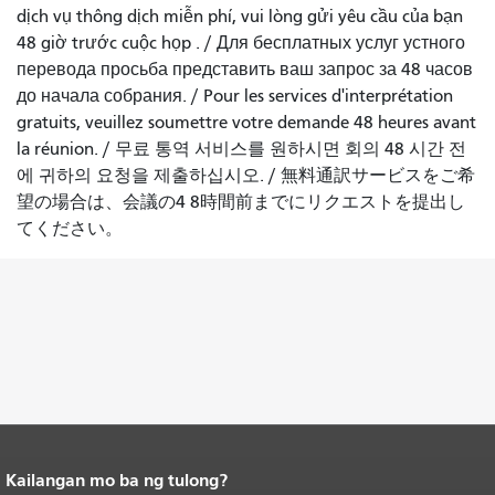
dịch vụ thông dịch miễn phí, vui lòng gửi yêu cầu của bạn
48 giờ trước cuộc họp
. /
Для бесплатных услуг устного
перевода просьба представить ваш запрос за 48 часов
до начала собрания.
/
Pour les services d'interprétation
gratuits, veuillez soumettre votre demande 48 heures avant
la réunion.
/
무료 통역 서비스를 원하시면 회의 48 시간 전
에 귀하의 요청을 제출하십시오.
/
無料通訳サービスをご希
望の場合は、会議の4 8時間前までにリクエストを提出し
てください。
Kailangan mo ba ng tulong?
Katapusan ng nilalaman ng