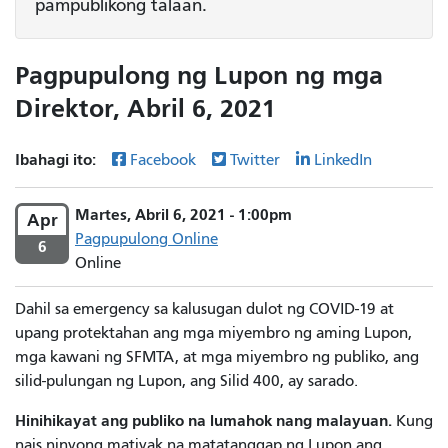
pampublikong talaan.
Pagpupulong ng Lupon ng mga
Direktor, Abril 6, 2021
Ibahagi ito:
Facebook
Twitter
LinkedIn
Martes, Abril 6, 2021 - 1:00pm
Apr
Pagpupulong Online
6
Online
Dahil sa emergency sa kalusugan dulot ng COVID-19 at
upang protektahan ang mga miyembro ng aming Lupon,
mga kawani ng SFMTA, at mga miyembro ng publiko, ang
silid-pulungan ng Lupon, ang Silid 400, ay sarado.
Hinihikayat ang publiko na lumahok nang malayuan.
Kung
nais ninyong matiyak na matatanggap ng Lupon ang