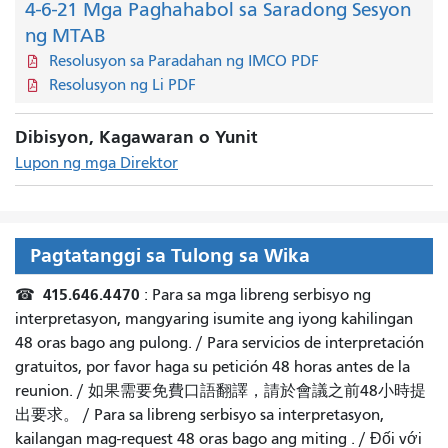
4-6-21 Mga Paghahabol sa Saradong Sesyon
ng MTAB
Resolusyon sa Paradahan ng IMCO PDF
Resolusyon ng Li PDF
Dibisyon, Kagawaran o Yunit
Lupon ng mga Direktor
Pagtatanggi sa Tulong sa Wika
415.646.4470
☎
: Para sa mga libreng serbisyo ng
interpretasyon, mangyaring isumite ang iyong kahilingan
48 oras bago ang pulong. /
Para servicios de interpretación
gratuitos, por favor haga su petición 48 horas antes de la
reunion.
/
如果需要免費口語翻譯，請於會議之前48小時提
出要求
。 /
Para sa libreng serbisyo sa interpretasyon,
kailangan mag-request 48 oras bago ang miting
. /
Đối với