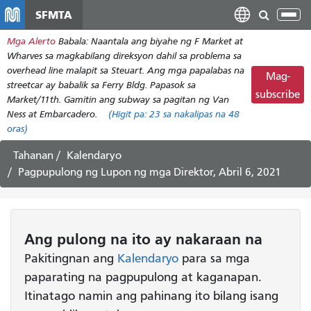
Laktawan
SFMTA
I-
ang
tog
Mga Alerto
Babala: Naantala ang biyahe ng F Market at
pangunahing
ang
Wharves sa magkabilang direksyon dahil sa problema sa
nilalaman
nab
overhead line malapit sa Steuart. Ang mga papalabas na
Mag-
streetcar ay babalik sa Ferry Bldg. Papasok sa
subscribe
Market/11th. Gamitin ang subway sa pagitan ng Van
Ness at Embarcadero.
(Higit pa:
23
sa nakalipas na 48
oras)
Tahanan
Kalendaryo
Pagpupulong ng Lupon ng mga Direktor, Abril 6, 2021
Ang pulong
na ito
ay nakaraan na
Pakitingnan ang
Kalendaryo
para sa mga
paparating na pagpupulong at kaganapan.
Itinatago namin ang pahinang ito bilang isang