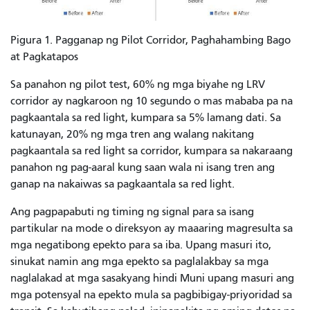
Pigura 1. Pagganap ng Pilot Corridor, Paghahambing Bago
at Pagkatapos
Sa panahon ng pilot test, 60% ng mga biyahe ng LRV
corridor ay nagkaroon ng 10 segundo o mas mababa pa na
pagkaantala sa red light, kumpara sa 5% lamang dati. Sa
katunayan, 20% ng mga tren ang walang nakitang
pagkaantala sa red light sa corridor, kumpara sa nakaraang
panahon ng pag-aaral kung saan wala ni isang tren ang
ganap na nakaiwas sa pagkaantala sa red light.
Ang pagpapabuti ng timing ng signal para sa isang
partikular na mode o direksyon ay maaaring magresulta sa
mga negatibong epekto para sa iba. Upang masuri ito,
sinukat namin ang mga epekto sa paglalakbay sa mga
naglalakad at mga sasakyang hindi Muni upang masuri ang
mga potensyal na epekto mula sa pagbibigay-priyoridad sa