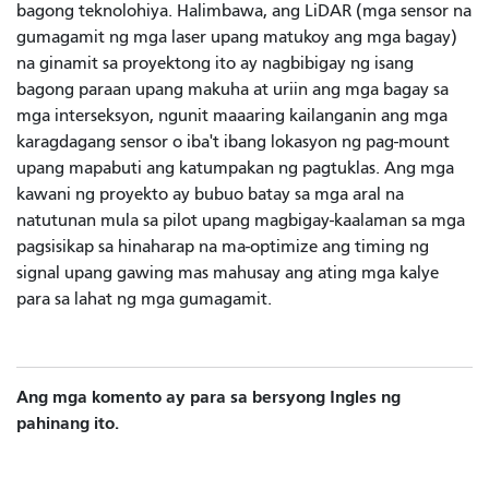
bagong teknolohiya. Halimbawa, ang LiDAR (mga sensor na
gumagamit ng mga laser upang matukoy ang mga bagay)
na ginamit sa proyektong ito ay nagbibigay ng isang
bagong paraan upang makuha at uriin ang mga bagay sa
mga interseksyon, ngunit maaaring kailanganin ang mga
karagdagang sensor o iba't ibang lokasyon ng pag-mount
upang mapabuti ang katumpakan ng pagtuklas. Ang mga
kawani ng proyekto ay bubuo batay sa mga aral na
natutunan mula sa pilot upang magbigay-kaalaman sa mga
pagsisikap sa hinaharap na ma-optimize ang timing ng
signal upang gawing mas mahusay ang ating mga kalye
para sa lahat ng mga gumagamit.
Ang mga komento ay para sa bersyong Ingles ng
pahinang ito.