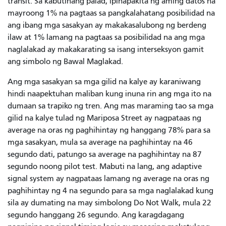
transit. Sa kabutihang palad, ipinapakita ng aming datos na
mayroong 1% na pagtaas sa pangkalahatang posibilidad na
ang ibang mga sasakyan ay makakasalubong ng berdeng
ilaw at 1% lamang na pagtaas sa posibilidad na ang mga
naglalakad ay makakarating sa isang interseksyon gamit
ang simbolo ng Bawal Maglakad.
Ang mga sasakyan sa mga gilid na kalye ay karaniwang
hindi naapektuhan maliban kung inuna rin ang mga ito na
dumaan sa trapiko ng tren. Ang mas maraming tao sa mga
gilid na kalye tulad ng Mariposa Street ay nagpataas ng
average na oras ng paghihintay ng hanggang 78% para sa
mga sasakyan, mula sa average na paghihintay na 46
segundo dati, patungo sa average na paghihintay na 87
segundo noong pilot test. Mabuti na lang, ang adaptive
signal system ay nagpataas lamang ng average na oras ng
paghihintay ng 4 na segundo para sa mga naglalakad kung
sila ay dumating na may simbolong Do Not Walk, mula 22
segundo hanggang 26 segundo. Ang karagdagang