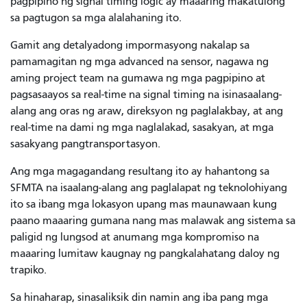
pagpipino ng signal timing logic ay maaaring makatulong
sa pagtugon sa mga alalahaning ito.
Gamit ang detalyadong impormasyong nakalap sa
pamamagitan ng mga advanced na sensor, nagawa ng
aming project team na gumawa ng mga pagpipino at
pagsasaayos sa real-time na signal timing na isinasaalang-
alang ang oras ng araw, direksyon ng paglalakbay, at ang
real-time na dami ng mga naglalakad, sasakyan, at mga
sasakyang pangtransportasyon.
Ang mga magagandang resultang ito ay hahantong sa
SFMTA na isaalang-alang ang paglalapat ng teknolohiyang
ito sa ibang mga lokasyon upang mas maunawaan kung
paano maaaring gumana nang mas malawak ang sistema sa
paligid ng lungsod at anumang mga kompromiso na
maaaring lumitaw kaugnay ng pangkalahatang daloy ng
trapiko.
Sa hinaharap, sinasaliksik din namin ang iba pang mga