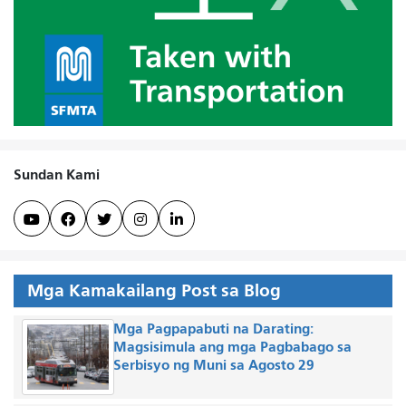
Sundan Kami





Mga Kamakailang Post sa Blog
Mga Pagpapabuti na Darating:
Magsisimula ang mga Pagbabago sa
Serbisyo ng Muni sa Agosto 29