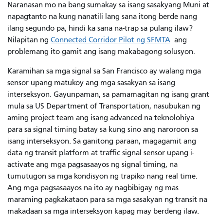
Naranasan mo na bang sumakay sa isang sasakyang Muni at
napagtanto na kung nanatili lang sana itong berde nang
ilang segundo pa, hindi ka sana na-trap sa pulang ilaw?
Nilapitan ng
Connected Corridor Pilot ng SFMTA
ang
problemang ito gamit ang isang makabagong solusyon.
Karamihan sa mga signal sa San Francisco ay walang mga
sensor upang matukoy ang mga sasakyan sa isang
interseksyon. Gayunpaman, sa pamamagitan ng isang grant
mula sa US Department of Transportation, nasubukan ng
aming project team ang isang advanced na teknolohiya
para sa signal timing batay sa kung sino ang naroroon sa
isang interseksyon. Sa ganitong paraan, magagamit ang
data ng transit platform at traffic signal sensor upang i-
activate ang mga pagsasaayos ng signal timing, na
tumutugon sa mga kondisyon ng trapiko nang real time.
Ang mga pagsasaayos na ito ay nagbibigay ng mas
maraming pagkakataon para sa mga sasakyan ng transit na
makadaan sa mga interseksyon kapag may berdeng ilaw.