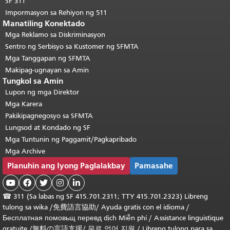
SF 311
Impormasyon sa Rehiyon ng 511
Manatiling Konektado
Mga Reklamo sa Diskriminasyon
Sentro ng Serbisyo sa Kustomer ng SFMTA
Mga Tanggapan ng SFMTA
Makipag-ugnayan sa Amin
Tungkol sa Amin
Lupon ng mga Direktor
Mga Karera
Pakikipagnegosyo sa SFMTA
Lungsod at Kondado ng SF
Mga Tuntunin ng Paggamit/Pagkapribado
Mga Archive
Planuhin ang Iyong Paglalakbay
Pamasahe





☎
311 (Sa labas ng SF 415.701.2311; TTY 415.701.2323) Libreng
tulong sa wika /
免費語言協助
/
Ayuda gratis con el idioma
/
Бесплатная
помовьщ
перевд
dịch Miễn phí
/
Assistance linguistique
gratuite
/
無料の言語支援
/
무료 언어 지원
/
Libreng tulong para sa