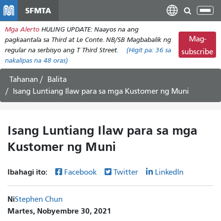
Laktawan
SFMTA
I-
ang
tog
Mga Alerto
HULING UPDATE: Naayos na ang
pangunahing
ang
Mag-
pagkaantala sa Third at Le Conte. NB/SB Magbabalik ng
nilalaman
nab
regular na serbisyo ang T Third Street.
(Higit pa:
36
sa
subscribe
nakalipas na 48 oras)
Tahanan
Balita
Isang Luntiang Ilaw para sa mga Kustomer ng Muni
Isang Luntiang Ilaw para sa mga
Kustomer ng Muni
Ibahagi ito:
Facebook
Twitter
LinkedIn
Ni
Stephen Chun
Martes, Nobyembre 30, 2021