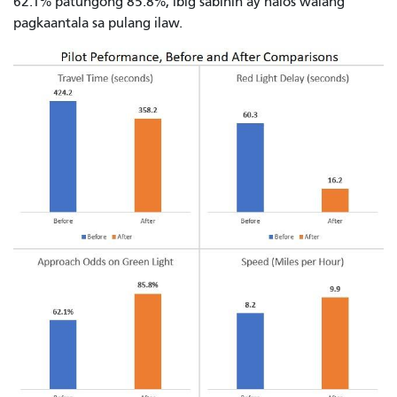
62.1% patungong 85.8%, ibig sabihin ay halos walang
pagkaantala sa pulang ilaw.