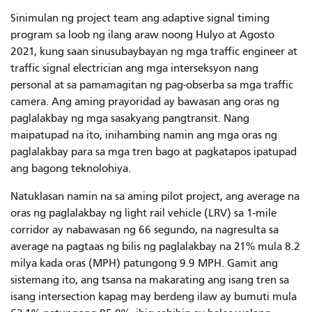
Sinimulan ng project team ang adaptive signal timing
program sa loob ng ilang araw noong Hulyo at Agosto
2021, kung saan sinusubaybayan ng mga traffic engineer at
traffic signal electrician ang mga interseksyon nang
personal at sa pamamagitan ng pag-obserba sa mga traffic
camera. Ang aming prayoridad ay bawasan ang oras ng
paglalakbay ng mga sasakyang pangtransit. Nang
maipatupad na ito, inihambing namin ang mga oras ng
paglalakbay para sa mga tren bago at pagkatapos ipatupad
ang bagong teknolohiya.
Natuklasan namin na sa aming pilot project, ang average na
oras ng paglalakbay ng light rail vehicle (LRV) sa 1-mile
corridor ay nabawasan ng 66 segundo, na nagresulta sa
average na pagtaas ng bilis ng paglalakbay na 21% mula 8.2
milya kada oras (MPH) patungong 9.9 MPH. Gamit ang
sistemang ito, ang tsansa na makarating ang isang tren sa
isang intersection kapag may berdeng ilaw ay bumuti mula