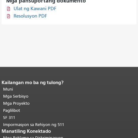
Mga pansuportang dokumento
Ulat ng Kawani PDF
Resolusyon PDF
Kailangan mo ba ng tulong?
Katapusan ng nilalaman ng
pahina.
Muni
Ang natitirang bahagi ng
pahinang ito ay nauulit sa bawat
Mga Serbisyo
pahina.
Bumalik sa itaas ng
Mga Proyekto
pangunahing nilalaman
.
Paglilibot
SF 311
Impormasyon sa Rehiyon ng 511
Manatiling Konektado
Mga Reklamo sa Diskriminasyon