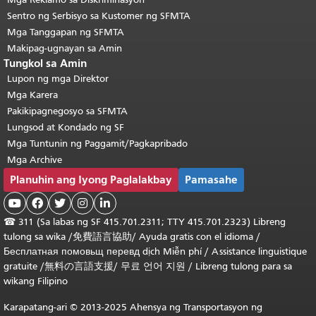
Sentro ng Serbisyo sa Kustomer ng SFMTA
Mga Tanggapan ng SFMTA
Makipag-ugnayan sa Amin
Tungkol sa Amin
Lupon ng mga Direktor
Mga Karera
Pakikipagnegosyo sa SFMTA
Lungsod at Kondado ng SF
Mga Tuntunin ng Paggamit/Pagkapribado
Mga Archive
Planuhin ang Iyong Paglalakbay
Pamasahe





☎
311 (Sa labas ng SF 415.701.2311; TTY 415.701.2323) Libreng
tulong sa wika /
免費語言協助
/
Ayuda gratis con el idioma
/
Бесплатная
помовьщ
перевд
dịch Miễn phí
/
Assistance linguistique
gratuite
/
無料の言語支援
/
무료 언어 지원
/
Libreng tulong para sa
wikang Filipino
Karapatang-ari © 2013-2025 Ahensya ng Transportasyon ng