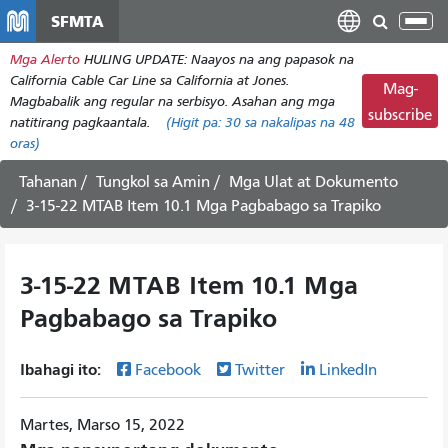
Laktawan
SFMTA
I-
ang
tog
Mga Alerto
HULING UPDATE: Naayos na ang papasok na
pangunahing
ang
California Cable Car Line sa California at Jones.
nilalaman
Mag-
nab
Magbabalik ang regular na serbisyo. Asahan ang mga
subscribe
natitirang pagkaantala.
(Higit pa:
30
sa nakalipas na 48
oras)
Tahanan
Tungkol sa Amin
Mga Ulat at Dokumento
3-15-22 MTAB Item 10.1 Mga Pagbabago sa Trapiko
3-15-22 MTAB Item 10.1 Mga
Pagbabago sa Trapiko
Ibahagi ito:
Facebook
Twitter
LinkedIn
Martes, Marso 15, 2022