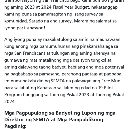
transportasyon ng San Francisco bago kami bumuo ng draft
ng aming 2023 at 2024 Fiscal Year Budget, nakatanggap
kami ng puna sa pamamagitan ng isang survey sa
komunidad. Sarado na ang survey. Maraming salamat sa
iyong partisipasyon!
Ang iyong puna ay makakatulong sa amin na maunawaan
kung anong mga pamumuhunan ang pinakamahalaga sa
mga San Franciscans at tulungan ang aming ahensya na
gumawa ng mas matalinong mga desisyon tungkol sa
aming dalawang taong badyet, kabilang ang mga potensyal
na pagbabago sa pamasahe, parehong pagtaas at pagbaba.
Iminumungkahi din ng SFMTA na palawigin ang Free Muni
para sa lahat ng Kabataan sa ilalim ng edad na 19 Pilot
Program hanggang sa Taon ng Piskal 2023 at Taon ng Piskal
2024.
Mga Pagpupulong sa Badyet ng Lupon ng mga
Direktor ng SFMTA at Mga Pampublikong
Pagdinig: