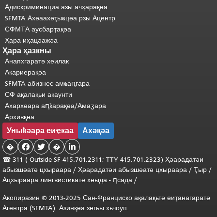
Адискриминациа азы ачҳарақәа
SFMTA Ахәаахәҭыҩцәа рзы Ацентр
СФМТА аусбарҭақәа
Ҳара иҳацәажәа
Ҳара ҳазкны
Анапхгаратә хеилак
Акариерақәа
SFMTA абизнес амҩаԥгара
СФ ақалақьи акаунти
Ахархәара аԥҟарақәа/Амаӡара
Архивқәа
Уныҟәара еиҿкаа
Ахәқәа
�


�

☎ 311 (
Outside
SF 415.701.2311; TTY 415.701.2323) Ҳәарадатәи
абызшәатә цхыраара
/
Ҳәарадатәи
абызшәатә
цхыраара
/
Ҭыр
/
Ацхыраара
лингвистикатә
хәыда
-
ԥсада
/
Акопиразин © 2013-2025 Сан-Франциско ақалақьтә еиҭанагаратә
Агентра (SFMTA). Азинқәа зегьы хьчоуп.