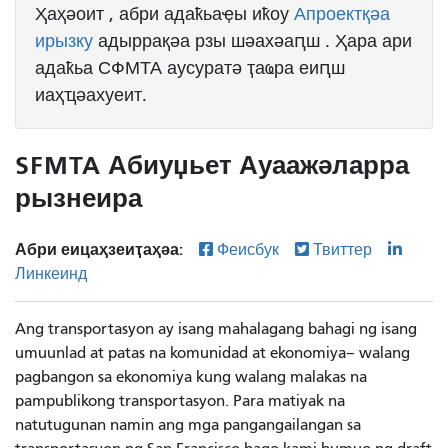
Ҳаҳәоит , абри адаҟьаҿы иҟоу
Апроектқәа
ирызку
адыррақәа рзы шәахәаԥш .
Ҳара ари
адаҟьа СФМТА аусуратә ҭаҩра еиԥш
иаҳҵәахуеит.
SFMTA Абиуџьет Ауаажәларра
рызнеира
Абри еицаҳзеиҭаҳәа:
Феисбук
Твиттер
Линкеинд
Ang transportasyon ay isang mahalagang bahagi ng isang
umuunlad at patas na komunidad at ekonomiya– walang
pagbangon sa ekonomiya kung walang malakas na
pampublikong transportasyon. Para matiyak na
natutugunan namin ang mga pangangailangan sa