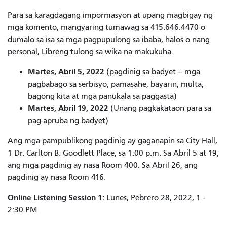
Para sa karagdagang impormasyon at upang magbigay ng
mga komento, mangyaring tumawag sa 415.646.4470 o
dumalo sa isa sa mga pagpupulong sa ibaba, halos o nang
personal, Libreng tulong sa wika na makukuha.
Martes, Abril 5, 2022
(pagdinig sa badyet – mga
pagbabago sa serbisyo, pamasahe, bayarin, multa,
bagong kita at mga panukala sa paggasta)
Martes, Abril 19, 2022
(Unang pagkakataon para sa
pag-apruba ng badyet)
Ang mga pampublikong pagdinig ay gaganapin sa City Hall,
1 Dr. Carlton B. Goodlett Place, sa 1:00 p.m. Sa Abril 5 at 19,
ang mga pagdinig ay nasa Room 400. Sa Abril 26, ang
pagdinig ay nasa Room 416.
Online Listening Session 1:
Lunes, Pebrero 28, 2022, 1 -
2:30 PM