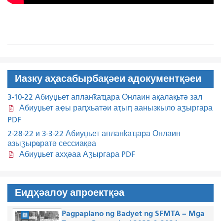
Иазку аҳасабырбақәеи адокументқәеи
3-10-22 Абиуџьет апланҟаҵара Онлаин ақалақьтә зал
Абиуџьет аҿы раԥхьатәи аҭыԥ аанызкыло аӡыргара
PDF
2-28-22 и 3-3-22 Абиуџьет апланҟаҵара Онлаин
азыӡырҩратә сессиақәа
Абиуџьет ахҳәаа Аӡыргара PDF
Еидҳәалоу апроектқәа
Pagpaplano ng Badyet ng SFMTA – Mga