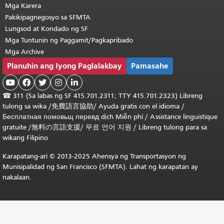
Mga Karera
Pakikipagnegosyo sa SFMTA
Lungsod at Kondado ng SF
Mga Tuntunin ng Paggamit/Pagkapribado
Mga Archive
Planuhin ang Iyong Paglalakbay
Pamasahe





☎
311 (Sa labas ng SF 415.701.2311; TTY 415.701.2323) Libreng
tulong sa wika /
免費語言協助
/
Ayuda gratis con el idioma
/
Бесплатная
помовьщ
перевд
dịch Miễn phí
/
Assistance linguistique
gratuite
/
無料の言語支援
/
무료 언어 지원
/
Libreng tulong para sa
wikang Filipino
Karapatang-ari © 2013-2025 Ahensya ng Transportasyon ng
Munisipalidad ng San Francisco (SFMTA). Lahat ng karapatan ay
nakalaan.