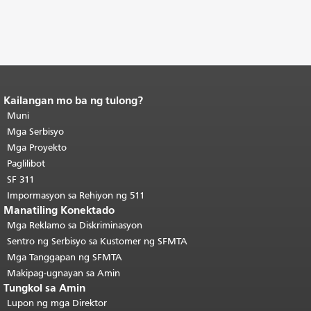
Kailangan mo ba ng tulong?
Katapusan ng nilalaman ng
pahina.
Muni
Ang natitirang bahagi ng
pahinang ito ay nauulit sa bawat
Mga Serbisyo
pahina.
Bumalik sa tuktok ng
Mga Proyekto
pangunahing nilalaman
.
Paglilibot
SF 311
Impormasyon sa Rehiyon ng 511
Manatiling Konektado
Mga Reklamo sa Diskriminasyon
Sentro ng Serbisyo sa Kustomer ng SFMTA
Mga Tanggapan ng SFMTA
Makipag-ugnayan sa Amin
Tungkol sa Amin
Lupon ng mga Direktor