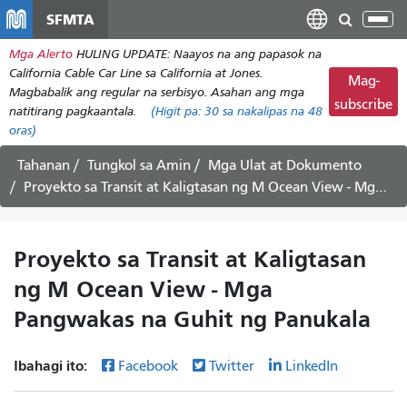
Laktawan
SFMTA
I-
ang
tog
Mga Alerto
HULING UPDATE: Naayos na ang papasok na
pangunahing
ang
California Cable Car Line sa California at Jones.
nilalaman
Mag-
nab
Magbabalik ang regular na serbisyo. Asahan ang mga
subscribe
natitirang pagkaantala.
(Higit pa:
30
sa nakalipas na 48
oras)
Tahanan
Tungkol sa Amin
Mga Ulat at Dokumento
Proyekto sa Transit at Kaligtasan ng M Ocean View - Mga Pangwakas na Guhit ng Panukala
Proyekto sa Transit at Kaligtasan
ng M Ocean View - Mga
Pangwakas na Guhit ng Panukala
Ibahagi ito:
Facebook
Twitter
LinkedIn