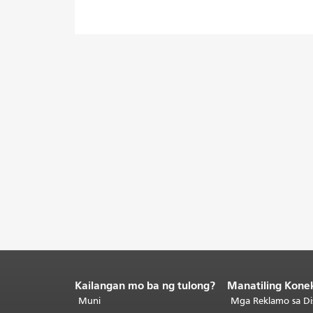
Kailangan mo ba ng tulong?
Manatiling Kone
Katapusan
ng
Muni
Mga Reklamo sa Di