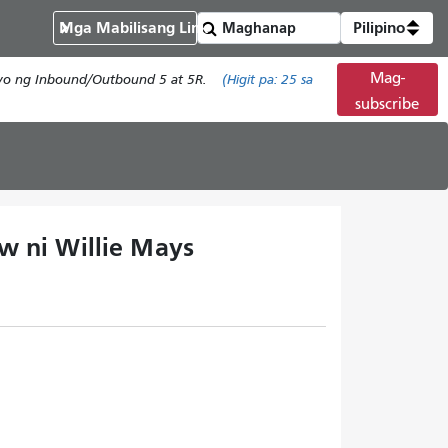
Mga Mabilisang Link
Pilipino
Mag-
isyo ng Inbound/Outbound 5 at 5R.
(Higit pa:
25
sa
subscribe
w ni Willie Mays