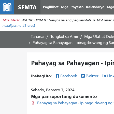
SFMTA
Paglilibot
Mga Proyekto
Kalendaryo
Mga
Mga Alerto
HULING UPDATE: Naayos na ang pagkaantala sa McAllister s
nakalipas na 48 oras)
Tahanan
Tungkol sa Amin
Mga Ulat at Do
Pahayag sa Pahayagan - Ipinagdiriwang ng San
Pahayag sa Pahayagan - Ipi
Ibahagi ito:
Facebook
Twitter
Lin
Sabado, Pebrero 3, 2024
Mga pansuportang dokumento
Pahayag sa Pahayagan - Ipinagdiriwang ng 