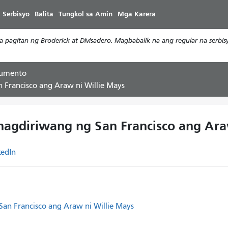
Laktawan
 Serbisyo
Balita
Tungkol sa Amin
Mga Karera
ang
pangunahing
a pagitan ng Broderick at Divisadero. Magbabalik na ang regular na serb
nilalaman
kumento
 Francisco ang Araw ni Willie Mays
nagdiriwang ng San Francisco ang Ara
kedIn
San Francisco ang Araw ni Willie Mays