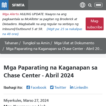
Laktawan
SFMTA
I-
ang
tog
Mga Alerto
HULING UPDATE: Naayos na ang
pangunahing
ang
pagkaantala sa McAllister sa pagitan ng Broderick at
nilalaman
Mag-
nab
Divisadero. Magbabalik na ang regular na serbisyo ng
subscribe
Inbound/Outbound 5 at 5R.
(Higit pa:
25
sa nakalipas
na 48 oras)
Tahanan
Tungkol sa Amin
Mga Ulat at Dokumento
Mga Paparating na Kaganapan sa Chase Center - Abril 2024
Mga Paparating na Kaganapan sa
Chase Center - Abril 2024
Ibahagi ito:
Facebook
Twitter
LinkedIn
Miyerkules, Marso 27, 2024