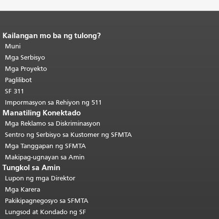
Kailangan mo ba ng tulong?
Katapusan ng nilalaman ng
pahina.
Muni
Ang natitirang bahagi ng
pahinang ito ay nauulit sa bawat
Mga Serbisyo
pahina.
Bumalik sa tuktok ng
Mga Proyekto
pangunahing nilalaman
.
Paglilibot
SF 311
Impormasyon sa Rehiyon ng 511
Manatiling Konektado
Mga Reklamo sa Diskriminasyon
Sentro ng Serbisyo sa Kustomer ng SFMTA
Mga Tanggapan ng SFMTA
Makipag-ugnayan sa Amin
Tungkol sa Amin
Lupon ng mga Direktor
Mga Karera
Pakikipagnegosyo sa SFMTA
Lungsod at Kondado ng SF