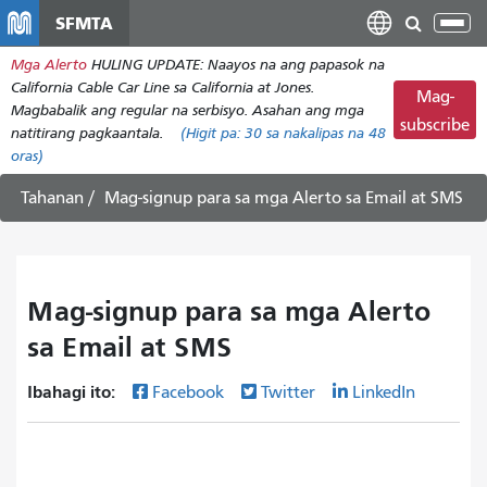
Laktawan
SFMTA
I-
ang
tog
Mga Alerto
HULING UPDATE: Naayos na ang papasok na
pangunahing
ang
California Cable Car Line sa California at Jones.
nilalaman
Mag-
nab
Magbabalik ang regular na serbisyo. Asahan ang mga
subscribe
natitirang pagkaantala.
(Higit pa:
30
sa nakalipas na 48
oras)
Tahanan
Mag-signup para sa mga Alerto sa Email at SMS
Mag-signup para sa mga Alerto
sa Email at SMS
Ibahagi ito:
Facebook
Twitter
LinkedIn