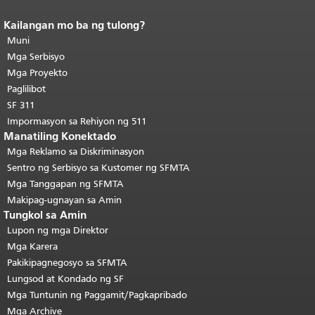
Kailangan mo ba ng tulong?
Katapusan ng nilalaman ng
pahina.
Muni
Ang natitirang bahagi ng
pahinang ito ay nauulit sa bawat
Mga Serbisyo
pahina.
Bumalik sa itaas ng
Mga Proyekto
pangunahing nilalaman
.
Paglilibot
SF 311
Impormasyon sa Rehiyon ng 511
Manatiling Konektado
Mga Reklamo sa Diskriminasyon
Sentro ng Serbisyo sa Kustomer ng SFMTA
Mga Tanggapan ng SFMTA
Makipag-ugnayan sa Amin
Tungkol sa Amin
Lupon ng mga Direktor
Mga Karera
Pakikipagnegosyo sa SFMTA
Lungsod at Kondado ng SF
Mga Tuntunin ng Paggamit/Pagkapribado
Mga Archive