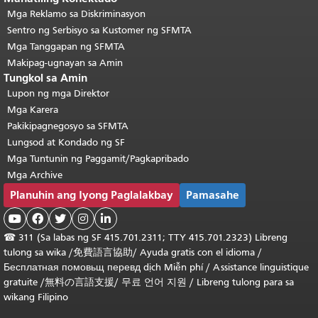
Mga Reklamo sa Diskriminasyon
Sentro ng Serbisyo sa Kustomer ng SFMTA
Mga Tanggapan ng SFMTA
Makipag-ugnayan sa Amin
Tungkol sa Amin
Lupon ng mga Direktor
Mga Karera
Pakikipagnegosyo sa SFMTA
Lungsod at Kondado ng SF
Mga Tuntunin ng Paggamit/Pagkapribado
Mga Archive
Planuhin ang Iyong Paglalakbay
Pamasahe





☎
311 (Sa labas ng SF 415.701.2311; TTY 415.701.2323) Libreng
tulong sa wika /
免費語言協助
/
Ayuda gratis con el idioma
/
Бесплатная
помовьщ
перевд
dịch Miễn phí
/
Assistance linguistique
gratuite
/
無料の言語支援
/
무료 언어 지원
/
Libreng tulong para sa
wikang Filipino