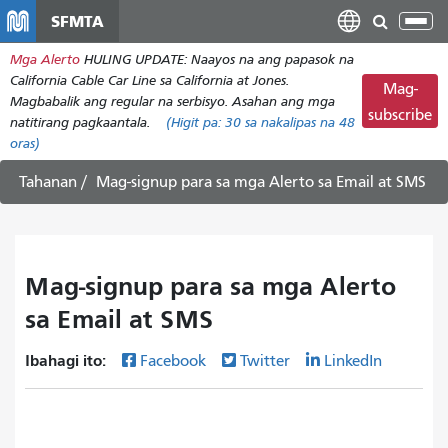
Laktawan
SFMTA
I-
ang
tog
Mga Alerto
HULING UPDATE: Naayos na ang papasok na
pangunahing
ang
California Cable Car Line sa California at Jones.
nilalaman
Mag-
nab
Magbabalik ang regular na serbisyo. Asahan ang mga
subscribe
natitirang pagkaantala.
(Higit pa:
30
sa nakalipas na 48
oras)
Tahanan
Mag-signup para sa mga Alerto sa Email at SMS
Mag-signup para sa mga Alerto
sa Email at SMS
Ibahagi ito:
Facebook
Twitter
LinkedIn