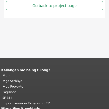
Kailangan mo ba ng tulong?
Katapusan ng nilalaman ng
pahina.
Muni
Ang natitirang bahagi ng
pahinang ito ay nauulit sa bawat
Mga Serbisyo
pahina.
Bumalik sa itaas ng
Mga Proyekto
pangunahing nilalaman
.
Paglilibot
SF 311
Impormasyon sa Rehiyon ng 511
Manatiling Konektado