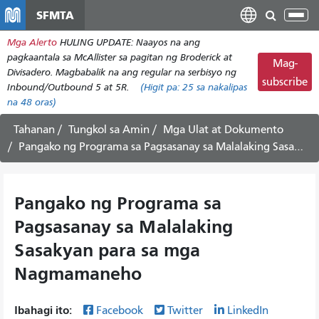
Laktawan
SFMTA
I-
ang
tog
Mga Alerto
HULING UPDATE: Naayos na ang
pangunahing
ang
pagkaantala sa McAllister sa pagitan ng Broderick at
nilalaman
Mag-
nab
Divisadero. Magbabalik na ang regular na serbisyo ng
subscribe
Inbound/Outbound 5 at 5R.
(Higit pa:
25
sa nakalipas
na 48 oras)
Tahanan
Tungkol sa Amin
Mga Ulat at Dokumento
Pangako ng Programa sa Pagsasanay sa Malalaking Sasakyan para sa mga Nagmamaneho
Pangako ng Programa sa
Pagsasanay sa Malalaking
Sasakyan para sa mga
Nagmamaneho
Ibahagi ito:
Facebook
Twitter
LinkedIn