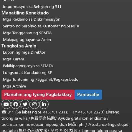
Impormasyon sa Rehiyon ng 511
Manatiling Konektado
Mga Reklamo sa Diskriminasyon
Sentro ng Serbisyo sa Kustomer ng SFMTA
Mga Tanggapan ng SFMTA
Makipag-ugnayan sa Amin
Tungkol sa Amin
Lupon ng mga Direktor
Mga Karera
Pakikipagnegosyo sa SFMTA
Lungsod at Kondado ng SF
Mga Tuntunin ng Paggamit/Pagkapribado
Mga Archive
Planuhin ang Iyong Paglalakbay
Pamasahe





☎
311 (Sa labas ng SF 415.701.2311; TTY 415.701.2323) Libreng
tulong sa wika /
免費語言協助
/
Ayuda gratis con el idioma
/
Бесплатная
помовьщ
перевд
dịch Miễn phí
/
Assistance linguistique
gratuite
/
無料の言語支援
/
무료 언어 지원
/
Libreng tulong para sa