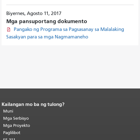
Biyernes, Agosto 11, 2017
Mga pansuportang dokumento
Pangako ng Programa sa Pagsasanay sa Malalaking
Sasakyan para sa mga Nagmamaneho
Kailangan mo ba ng tulong?
Katapusan ng nilalaman ng
pahina.
Muni
Ang natitirang bahagi ng
pahinang ito ay nauulit sa bawat
Mga Serbisyo
pahina.
Bumalik sa tuktok ng
Mga Proyekto
pangunahing nilalaman
.
Paglilibot
SF 311