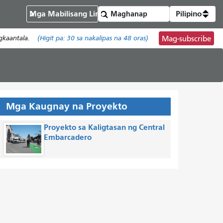
Mga Mabilisang Link
Pilipino
gkaantala.
(Higit pa:
30
sa nakalipas na 48 oras)
Mag-subscribe
Mga Kaugnay na Proyekto
Proyekto sa Kaligtasan ng Central
Embarcadero