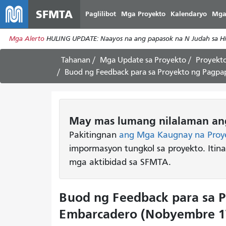
SFMTA
Paglilibot
Mga Proyekto
Kalendaryo
Mga
Mga Alerto
HULING UPDATE: Naayos na ang papasok na N Judah sa Hill
Tahanan
Mga Update sa Proyekto
Proyekto
Buod ng Feedback para sa Proyekto ng Pagp
May mas lumang nilalaman ang
Pakitingnan
ang Mga Kaugnay na Proy
impormasyon tungkol sa proyekto. Itin
mga aktibidad sa SFMTA.
Buod ng Feedback para sa 
Embarcadero (Nobyembre 17