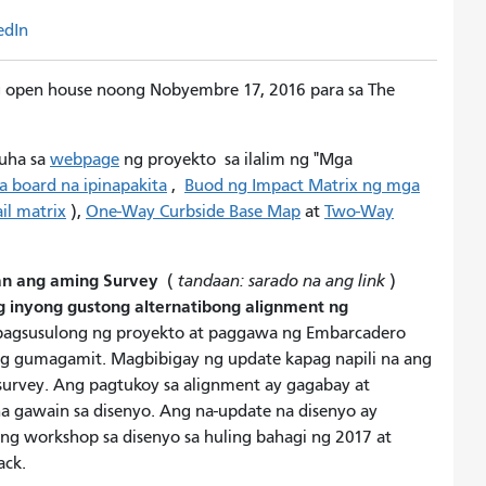
edIn
g open house noong Nobyembre 17, 2016 para sa The
uha sa
webpage
ng proyekto sa ilalim ng "Mga
 board na ipinapakita
,
Buod ng Impact Matrix ng mga
il matrix
),
One-Way Curbside Base Map
at
Two-Way
tan ang aming Survey
(
tandaan: sarado na ang link
)
g inyong gustong alternatibong alignment ng
 pagsusulong ng proyekto at paggawa ng Embarcadero
 ng gumagamit. Magbibigay ng update kapag napili na ang
survey. Ang pagtukoy sa alignment ay gagabay at
a gawain sa disenyo. Ang na-update na disenyo ay
ng workshop sa disenyo sa huling bahagi ng 2017 at
ack.