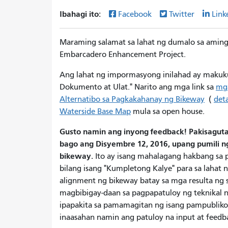
Ibahagi ito:
Facebook
Twitter
Link
Maraming salamat sa lahat ng dumalo sa amin
Embarcadero Enhancement Project.
Ang lahat ng impormasyong inilahad ay makuk
Dokumento at Ulat." Narito ang mga link sa
mga
Alternatibo sa Pagkakahanay ng Bikeway
(
deta
Waterside Base Map
mula sa open house.
Gusto namin ang inyong feedback! Pakisagu
bago ang Disyembre 12, 2016, upang pumili n
bikeway.
Ito ay isang mahalagang hakbang sa
bilang isang "Kumpletong Kalye" para sa lahat
alignment ng bikeway batay sa mga resulta ng 
magbibigay-daan sa pagpapatuloy ng teknikal n
ipapakita sa pamamagitan ng isang pampubliko
inaasahan namin ang patuloy na input at feedb