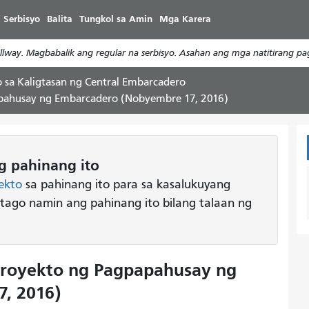
Laktawan
 Serbisyo
Balita
Tungkol sa Amin
Mga Karera
ang
pangunahing
way. Magbabalik ang regular na serbisyo. Asahan ang mga natitirang pa
nilalaman
 sa Kaligtasan ng Central Embarcadero
apahusay ng Embarcadero (Nobyembre 17, 2016)
 pahinang ito
ekto
sa pahinang ito para sa kasalukuyang
atago namin ang pahinang ito bilang talaan ng
Proyekto ng Pagpapahusay ng
, 2016)