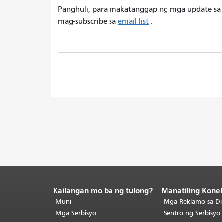
Panghuli, para makatanggap ng mga update s
mag-subscribe sa
email list
.
Kailangan mo ba ng tulong?
Manatiling Kone
Katapusan
ng
Muni
Mga Reklamo sa Di
nilalaman
Mga Serbisyo
Sentro ng Serbisy