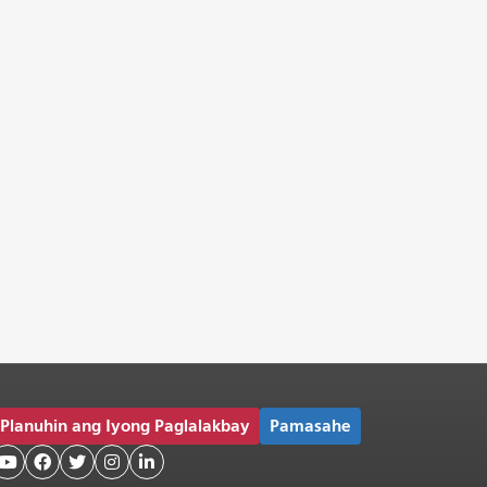
Planuhin ang Iyong Paglalakbay
Pamasahe




