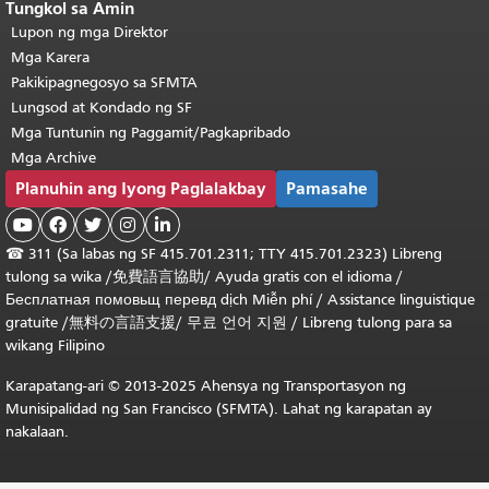
Tungkol sa Amin
Lupon ng mga Direktor
Mga Karera
Pakikipagnegosyo sa SFMTA
Lungsod at Kondado ng SF
Mga Tuntunin ng Paggamit/Pagkapribado
Mga Archive
Planuhin ang Iyong Paglalakbay
Pamasahe





☎
311 (Sa labas ng SF 415.701.2311; TTY 415.701.2323) Libreng
tulong sa wika /
免費語言協助
/
Ayuda gratis con el idioma
/
Бесплатная
помовьщ
перевд
dịch Miễn phí
/
Assistance linguistique
gratuite
/
無料の言語支援
/
무료 언어 지원
/
Libreng tulong para sa
wikang Filipino
Karapatang-ari © 2013-2025 Ahensya ng Transportasyon ng
Munisipalidad ng San Francisco (SFMTA). Lahat ng karapatan ay
nakalaan.