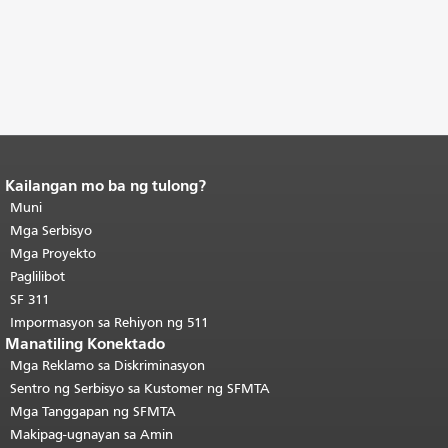
Kailangan mo ba ng tulong?
Katapusan ng nilalaman ng
pahina.
Muni
Ang natitirang bahagi ng
pahinang ito ay nauulit sa bawat
Mga Serbisyo
pahina.
Bumalik sa tuktok ng
Mga Proyekto
pangunahing nilalaman
.
Paglilibot
SF 311
Impormasyon sa Rehiyon ng 511
Manatiling Konektado
Mga Reklamo sa Diskriminasyon
Sentro ng Serbisyo sa Kustomer ng SFMTA
Mga Tanggapan ng SFMTA
Makipag-ugnayan sa Amin