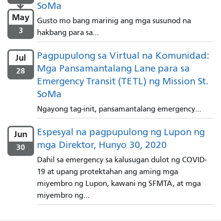
SoMa

May
Gusto mo bang marinig ang mga susunod na
3
hakbang para sa...
Pagpupulong sa Virtual na Komunidad:
Jul
Mga Pansamantalang Lane para sa
28
Emergency Transit (TETL) ng Mission St.
SoMa
Ngayong tag-init, pansamantalang emergency...
Espesyal na pagpupulong ng Lupon ng
Jun
mga Direktor, Hunyo 30, 2020
30
Dahil sa emergency sa kalusugan dulot ng COVID-
19 at upang protektahan ang aming mga
miyembro ng Lupon, kawani ng SFMTA, at mga
miyembro ng...