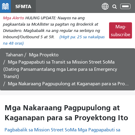
Laktawan
SFMTA
I-
ang
tog
Mga Alerto
HULING UPDATE: Naayos na ang
pangunahing
ang
pagkaantala sa McAllister sa pagitan ng Broderick at
nilalaman
Mag-
nab
Divisadero. Magbabalik na ang regular na serbisyo ng
subscribe
Inbound/Outbound 5 at 5R.
(Higit pa:
25
sa nakalipas
na 48 oras)
Tahanan
Mga Proyekto
Mga Pagpapabuti sa Transit sa Mission Street SoMa
(Dating Pansamantalang mga Lane para sa Emergency
Transit)
Mga Nakaraang Pagpupulong at Kaganapan para sa Proyektong Ito
Mga Nakaraang Pagpupulong at
Kaganapan para sa Proyektong Ito
Pagbabalik sa Mission Street SoMa Mga Pagpapabuti sa