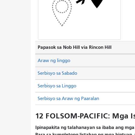
Papasok sa Nob Hill via Rincon Hill
Araw ng linggo
Serbisyo sa Sabado
Serbisyo sa Linggo
Serbisyo sa Araw ng Paaralan
12 FOLSOM-PACIFIC: Mga I
Ipinapakita ng talahanayan sa ibaba ang mga 
Para sa kumpletong listahan ng mga hintuan, 