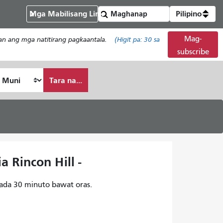
Mga Mabilisang Link
Pilipino
Mag-
han ang mga natitirang pagkaantala.
(Higit pa:
30
sa
subscribe
Tara na...
 Rincon Hill -
ada 30 minuto bawat oras.