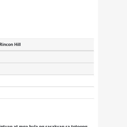
incon Hill
hintuan at mga hula ng sasakyan sa totoong