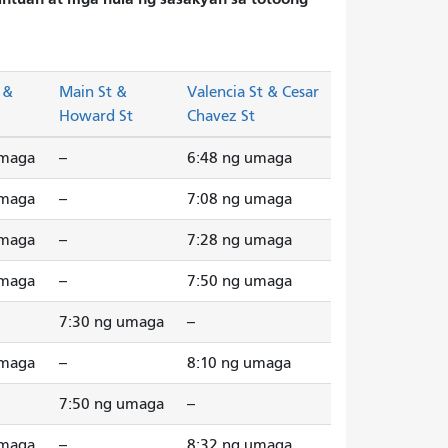
 &
Main St &
Valencia St & Cesar
Howard St
Chavez St
umaga
--
6:48 ng umaga
umaga
--
7:08 ng umaga
umaga
--
7:28 ng umaga
umaga
--
7:50 ng umaga
7:30 ng umaga
--
umaga
--
8:10 ng umaga
7:50 ng umaga
--
umaga
--
8:32 ng umaga