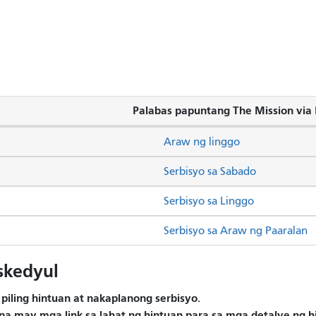
Palabas papuntang The Mission via R
Araw ng linggo
Serbisyo sa Sabado
Serbisyo sa Linggo
Serbisyo sa Araw ng Paaralan
skedyul
piling hintuan at nakaplanong serbisyo.
na may mga link sa lahat ng hintuan para sa mga detalye ng 