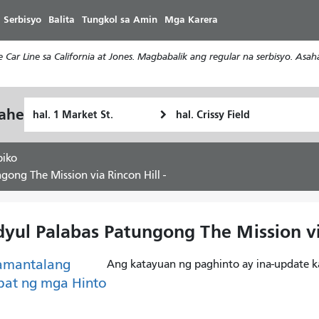
Laktawan
 Serbisyo
Balita
Tungkol sa Amin
Mga Karera
ang
pangunahing
Car Line sa California at Jones. Magbabalik ang regular na serbisyo. Asa
nilalaman
Panimulang
Lokasyon
yahe
Paano
Lokasyon
ng
ko
Pagtatapos
gustong
piko
maglakbay
gong The Mission via Rincon Hill -
dyul Palabas Patungong The Mission via
amantalang
Ang katayuan ng paghinto ay ina-update k
pat ng mga Hinto