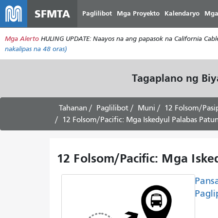
SFMTA
Paglilibot
Mga Proyekto
Kalendaryo
Mga
Mga Alerto
HULING UPDATE: Naayos na ang papasok na California Cable 
nakalipas na 48 oras)
Tagaplano ng Bi
Tahanan
Paglilibot
Muni
12 Folsom/Pasi
12 Folsom/Pacific: Mga Iskedyul Palabas Patun
12 Folsom/Pacific: Mga Iske
Pans
Pagli