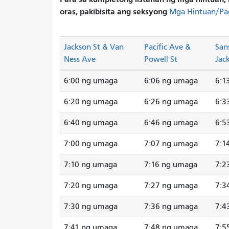
oras, pakibisita ang seksyong
Mga Hintuan/Pa
Jackson St & Van
Pacific Ave &
San
Ness Ave
Powell St
Jac
6:00 ng umaga
6:06 ng umaga
6:1
6:20 ng umaga
6:26 ng umaga
6:3
6:40 ng umaga
6:46 ng umaga
6:5
7:00 ng umaga
7:07 ng umaga
7:1
7:10 ng umaga
7:16 ng umaga
7:2
7:20 ng umaga
7:27 ng umaga
7:3
7:30 ng umaga
7:36 ng umaga
7:4
7:41 ng umaga
7:48 ng umaga
7:5