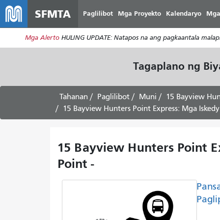
SFMTA
Paglilibot
Mga Proyekto
Kalendaryo
Mga
Mga Alerto
HULING UPDATE: Natapos na ang pagkaantala malapit
Tagaplano ng Bi
Tahanan
Paglilibot
Muni
15 Bayview Hunt
15 Bayview Hunters Point Express: Mga Isked
15 Bayview Hunters Point E
Point -
Pans
Pagli