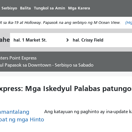
Laktawan
 Serbisyo
Balita
Tungkol sa Amin
Mga Karera
ang
pangunahing
 sa ika-19 at Holloway. Papasok na ang serbisyo ng M Ocean View.
(Hi
nilalaman
Panimulang
Lokasyon
yahe
Paano
Lokasyon
ng
ko
Pagtatapos
gustong
ers Point Express
maglakbay
yul Papasok sa Downtown - Serbisyo sa Sabado
xpress: Mga Iskedyul Palabas patung
amantalang
Ang katayuan ng paghinto ay ina-update k
pat ng mga Hinto