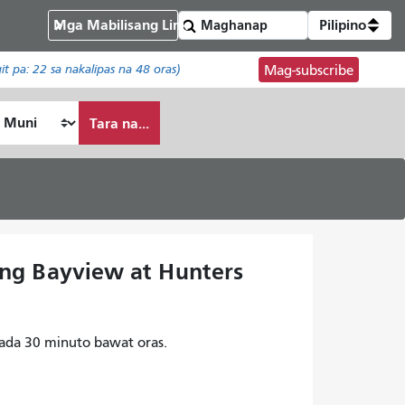
Mga Mabilisang Link
Pilipino
git pa:
22
sa nakalipas na 48 oras)
Mag-subscribe
Tara na...
ong Bayview at Hunters
ada 30 minuto bawat oras.