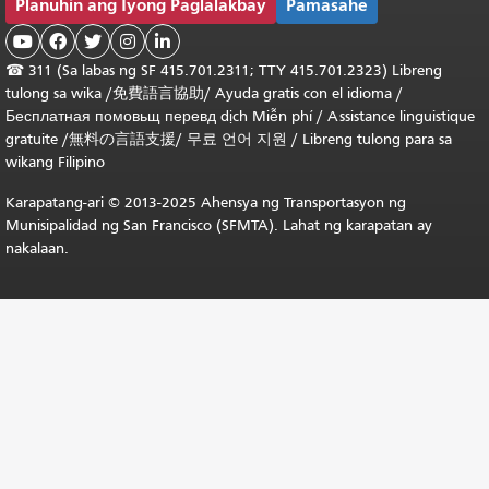
Planuhin ang Iyong Paglalakbay
Pamasahe





☎
311 (Sa labas ng SF 415.701.2311; TTY 415.701.2323) Libreng
tulong sa wika /
免費語言協助
/
Ayuda gratis con el idioma
/
Бесплатная
помовьщ
перевд
dịch Miễn phí
/
Assistance linguistique
gratuite
/
無料の言語支援
/
무료 언어 지원
/
Libreng tulong para sa
wikang Filipino
Karapatang-ari © 2013-2025 Ahensya ng Transportasyon ng
Munisipalidad ng San Francisco (SFMTA). Lahat ng karapatan ay
nakalaan.