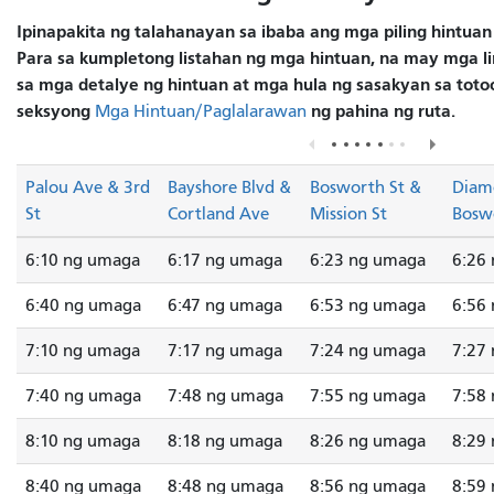
Ipinapakita ng talahanayan sa ibaba ang mga piling hintuan
Para sa kumpletong listahan ng mga hintuan, na may mga lin
sa mga detalye ng hintuan at mga hula ng sasakyan sa totoo
seksyong
ng pahina ng ruta.
Mga Hintuan/Paglalarawan
Palou Ave & 3rd
Bayshore Blvd &
Bosworth St &
Diam
St
Cortland Ave
Mission St
Bosw
6:10 ng umaga
6:17 ng umaga
6:23 ng umaga
6:26
6:40 ng umaga
6:47 ng umaga
6:53 ng umaga
6:56
7:10 ng umaga
7:17 ng umaga
7:24 ng umaga
7:27
7:40 ng umaga
7:48 ng umaga
7:55 ng umaga
7:58
8:10 ng umaga
8:18 ng umaga
8:26 ng umaga
8:29
8:40 ng umaga
8:48 ng umaga
8:56 ng umaga
8:59