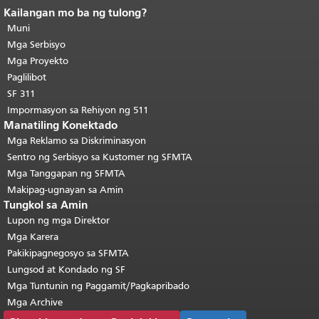
Kailangan mo ba ng tulong?
Katapusan ng nilalaman ng
pahina.
Muni
Ang natitirang bahagi ng
pahinang ito ay nauulit sa bawat
Mga Serbisyo
pahina.
Bumalik sa tuktok ng
Mga Proyekto
pangunahing nilalaman
.
Paglilibot
SF 311
Impormasyon sa Rehiyon ng 511
Manatiling Konektado
Mga Reklamo sa Diskriminasyon
Sentro ng Serbisyo sa Kustomer ng SFMTA
Mga Tanggapan ng SFMTA
Makipag-ugnayan sa Amin
Tungkol sa Amin
Lupon ng mga Direktor
Mga Karera
Pakikipagnegosyo sa SFMTA
Lungsod at Kondado ng SF
Mga Tuntunin ng Paggamit/Pagkapribado
Mga Archive