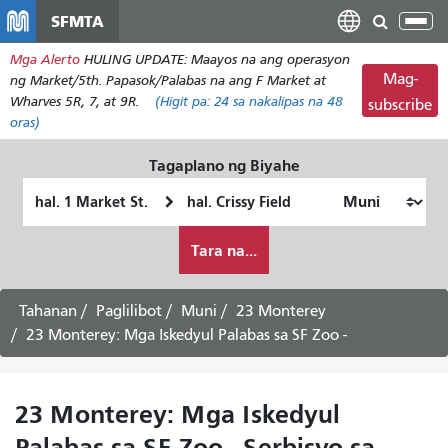
Laktawan
SFMTA
I-
ang
tog
Mga Alerto
HULING UPDATE: Maayos na ang operasyon
pangunahing
ang
Mag-
ng Market/5th. Papasok/Palabas na ang F Market at
nilalaman
nab
Wharves 5R, 7, at 9R.
(Higit pa:
24
sa nakalipas na 48
subscribe
oras)
Tagaplano ng Biyahe
Panimulang
Lokasyon
Lokasyon
ng
Paano
Pagtatapos
Tara na...
ko
gustong
maglakbay
Tahanan
Paglilibot
Muni
23 Monterey
23 Monterey: Mga Iskedyul Palabas sa SF Zoo -
23 Monterey: Mga Iskedyul
Palabas sa SF Zoo - Serbisyo sa