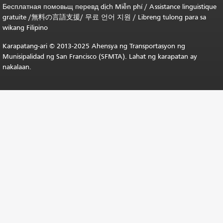
Бесплатная
помовьщ
перевд
dịch Miễn phí
/
Assistance linguistique
gratuite
/
無料の言語支援
/
무료 언어 지원
/
Libreng tulong para sa
wikang Filipino
Karapatang-ari © 2013-2025 Ahensya ng Transportasyon ng
Munisipalidad ng San Francisco (SFMTA). Lahat ng karapatan ay
nakalaan.