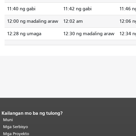
11:40 ng gabi
11:42 ng gabi
11:46 n
12:00 ng madaling araw
12:02 am
12:06 
12:28 ng umaga
12:30 ng madaling araw
12:34 n
Kailangan mo ba ng tulong?
Katapusan ng nilalaman ng
pahina.
Muni
Ang natitirang bahagi ng
pahinang ito ay nauulit sa bawat
Mga Serbisyo
pahina.
Bumalik sa itaas ng
Mga Proyekto