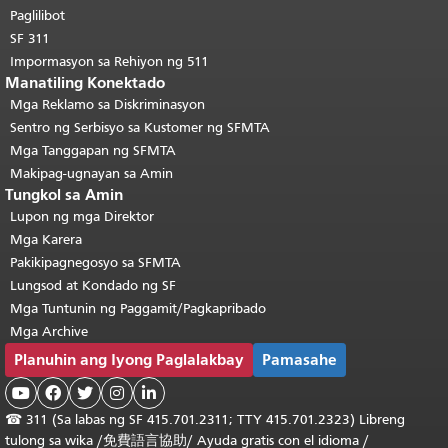
pangunahing nilalaman
.
Paglilibot
SF 311
Impormasyon sa Rehiyon ng 511
Manatiling Konektado
Mga Reklamo sa Diskriminasyon
Sentro ng Serbisyo sa Kustomer ng SFMTA
Mga Tanggapan ng SFMTA
Makipag-ugnayan sa Amin
Tungkol sa Amin
Lupon ng mga Direktor
Mga Karera
Pakikipagnegosyo sa SFMTA
Lungsod at Kondado ng SF
Mga Tuntunin ng Paggamit/Pagkapribado
Mga Archive
Planuhin ang Iyong Paglalakbay
Pamasahe





☎
311 (Sa labas ng SF 415.701.2311; TTY 415.701.2323) Libreng
tulong sa wika /
免費語言協助
/
Ayuda gratis con el idioma
/