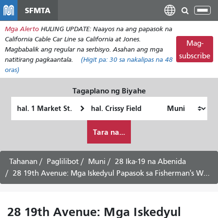
Laktawan
SFMTA
I-
ang
tog
Mga Alerto
HULING UPDATE: Naayos na ang papasok na
pangunahing
ang
California Cable Car Line sa California at Jones.
nilalaman
Mag-
nab
Magbabalik ang regular na serbisyo. Asahan ang mga
subscribe
natitirang pagkaantala.
(Higit pa:
30
sa nakalipas na 48
oras)
Tagaplano ng Biyahe
Panimulang
Lokasyon
Lokasyon
ng
Paano
Pagtatapos
Tara na...
ko
gustong
maglakbay
Tahanan
Paglilibot
Muni
28 Ika-19 na Abenida
28 19th Avenue: Mga Iskedyul Papasok sa Fisherman's Wharf -
28 19th Avenue: Mga Iskedyul