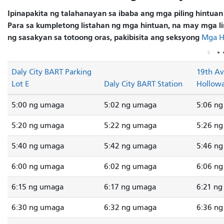
Ipinapakita ng talahanayan sa ibaba ang mga piling hintuan
Para sa kumpletong listahan ng mga hintuan, na may mga li
ng sasakyan sa totoong oras, pakibisita ang seksyong
Mga H
Daly City BART Parking
19th A
Lot E
Daly City BART Station
Hollowa
5:00 ng umaga
5:02 ng umaga
5:06 n
5:20 ng umaga
5:22 ng umaga
5:26 n
5:40 ng umaga
5:42 ng umaga
5:46 n
6:00 ng umaga
6:02 ng umaga
6:06 n
6:15 ng umaga
6:17 ng umaga
6:21 n
6:30 ng umaga
6:32 ng umaga
6:36 n