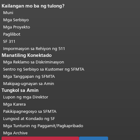
Kailangan mo ba ng tulong?
Katapusan ng nilalaman ng
pahina.
Muni
Ang natitirang bahagi ng
pahinang ito ay nauulit sa bawat
Mga Serbisyo
pahina.
Bumalik sa itaas ng
Mga Proyekto
pangunahing nilalaman
.
Paglilibot
SF 311
Impormasyon sa Rehiyon ng 511
Manatiling Konektado
Mga Reklamo sa Diskriminasyon
Sentro ng Serbisyo sa Kustomer ng SFMTA
Mga Tanggapan ng SFMTA
Makipag-ugnayan sa Amin
Tungkol sa Amin
Lupon ng mga Direktor
Mga Karera
Pakikipagnegosyo sa SFMTA
Lungsod at Kondado ng SF
Mga Tuntunin ng Paggamit/Pagkapribado
Mga Archive