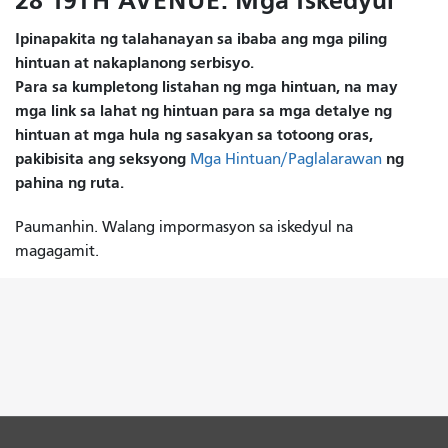
28 19TH AVENUE: Mga Iskedyul
Ipinapakita ng talahanayan sa ibaba ang mga piling
hintuan at nakaplanong serbisyo.
Para sa kumpletong listahan ng mga hintuan, na may
mga link sa lahat ng hintuan para sa mga detalye ng
hintuan at mga hula ng sasakyan sa totoong oras,
pakibisita ang seksyong
ng
Mga Hintuan/Paglalarawan
pahina ng ruta.
Paumanhin. Walang impormasyon sa iskedyul na
magagamit.