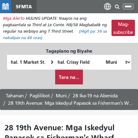
Laktawan
SFMTA
I-
ang
tog
Mga Alerto
HULING UPDATE: Naayos na ang
pangunahing
ang
Mag-
pagkaantala sa Third at Le Conte. NB/SB Magbabalik ng
nilalaman
nab
regular na serbisyo ang T Third Street.
(Higit pa:
36
sa
subscribe
nakalipas na 48 oras)
Tagaplano ng Biyahe
Panimulang
Lokasyon
Lokasyon
ng
Paano
Pagtatapos
Tara na...
ko
gustong
maglakbay
Tahanan
Paglilibot
Muni
28 Ika-19 na Abenida
28 19th Avenue: Mga Iskedyul Papasok sa Fisherman's Wharf - Agosto 10, 2026
28 19th Avenue: Mga Iskedyul
Papasok sa Fisherman's Wharf -