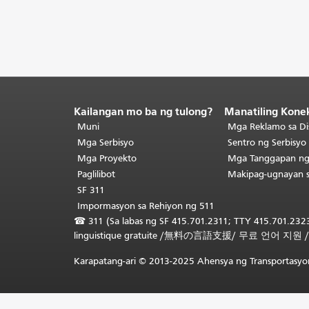
Kailangan mo ba ng tulong?
Manatiling Kone
Katapusan
ng
Muni
Mga Reklamo sa Di
nilalaman
Mga Serbisyo
Sentro ng Serbisy
ng
Mga Proyekto
Mga Tanggapan n
pahina.
Ang
Paglilibot
Makipag-ugnayan 
natitirang
SF 311
bahagi
Impormasyon sa Rehiyon ng 511
ng
☎
311 (Sa labas ng SF 415.701.2311; TTY 415.701.2323
pahinang
linguistique gratuite
/
無料の言語支援
/
무료 언어 지원
ito
ay
Karapatang-ari © 2013-2025 Ahensya ng Transportasyon
nauulit
sa
bawat