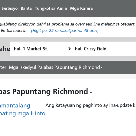
Laktawan
 Serbisyo
Balita
Tungkol sa Amin
Mga Karera
ang
pangunahing
abilang direksyon dahil sa problema sa overhead line malapit sa Steuart.
nilalaman
t Embarcadero.
(Higit pa:
23
sa nakalipas na 48 oras)
Panimulang
Lokasyon
yahe
Paano
Lokasyon
ng
ko
Pagtatapos
gustong
tter: Mga Iskedyul Palabas Papuntang Richmond -
maglakbay
abas Papuntang Richmond -
amantalang
Ang katayuan ng paghinto ay ina-update k
pat ng mga Hinto