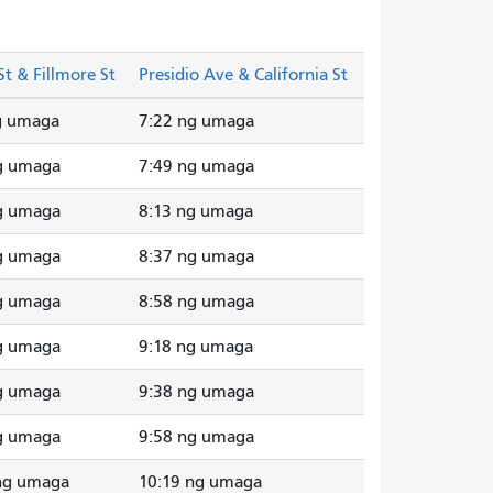
St & Fillmore St
Presidio Ave & California St
g umaga
7:22 ng umaga
g umaga
7:49 ng umaga
g umaga
8:13 ng umaga
g umaga
8:37 ng umaga
g umaga
8:58 ng umaga
g umaga
9:18 ng umaga
g umaga
9:38 ng umaga
g umaga
9:58 ng umaga
ng umaga
10:19 ng umaga