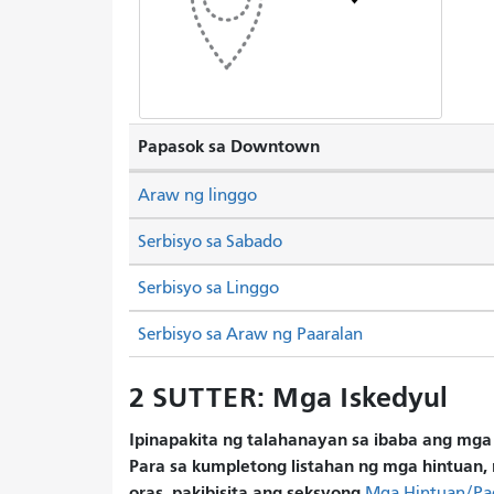
Papasok sa Downtown
Araw ng linggo
Serbisyo sa Sabado
Serbisyo sa Linggo
Serbisyo sa Araw ng Paaralan
2 SUTTER: Mga Iskedyul
Ipinapakita ng talahanayan sa ibaba ang mga 
Para sa kumpletong listahan ng mga hintuan, 
oras, pakibisita ang seksyong
Mga Hintuan/Pa