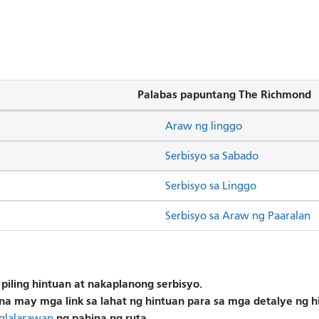
Palabas papuntang The Richmond
Araw ng linggo
Serbisyo sa Sabado
Serbisyo sa Linggo
Serbisyo sa Araw ng Paaralan
piling hintuan at nakaplanong serbisyo.
na may mga link sa lahat ng hintuan para sa mga detalye ng 
ng pahina ng ruta.
glalarawan