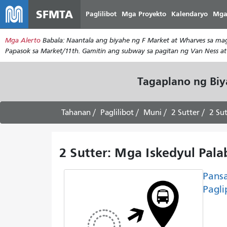
SFMTA
Paglilibot
Mga Proyekto
Kalendaryo
Mga
Mga Alerto
Babala: Naantala ang biyahe ng F Market at Wharves sa magk
Papasok sa Market/11th. Gamitin ang subway sa pagitan ng Van Ness a
Tagaplano ng Bi
Tahanan
Paglilibot
Muni
2 Sutter
2 Su
2 Sutter: Mga Iskedyul Pal
Pans
Pagli