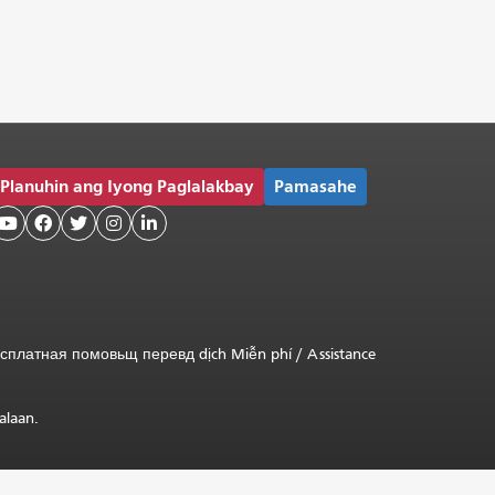
Planuhin ang Iyong Paglalakbay
Pamasahe





сплатная
помовьщ
перевд
dịch Miễn phí
/
Assistance
alaan.