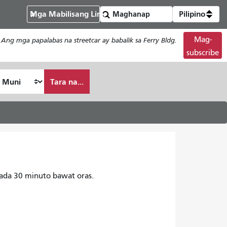
Mga Mabilisang Link
Pilipino
Mag-
 Ang mga papalabas na streetcar ay babalik sa Ferry Bldg.
subscribe
Tara na...
ada 30 minuto bawat oras.