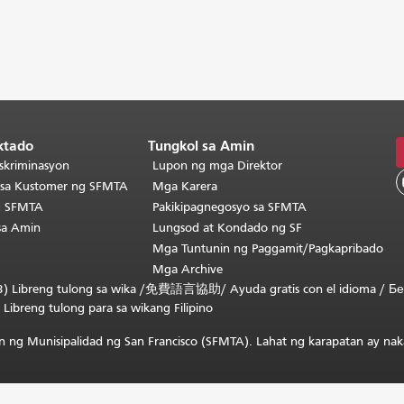
ktado
Tungkol sa Amin
skriminasyon
Lupon ng mga Direktor
o sa Kustomer ng SFMTA
Mga Karera
g SFMTA
Pakikipagnegosyo sa SFMTA
sa Amin
Lungsod at Kondado ng SF
Mga Tuntunin ng Paggamit/Pagkapribado
Mga Archive
) Libreng tulong sa wika /
免費語言協助
/
Ayuda gratis con el idioma
/
Бе
/
Libreng tulong para sa wikang Filipino
 ng Munisipalidad ng San Francisco (SFMTA). Lahat ng karapatan ay nak