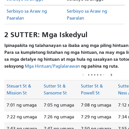
Serbisyo sa Araw ng
Serbisyo sa Araw ng
Paaralan
Paaralan
2 SUTTER: Mga Iskedyul
Ipinapakita ng talahanayan sa ibaba ang mga piling hintuan
Para sa kumpletong listahan ng mga hintuan, na may mga lin
sa mga detalye ng hintuan at mga hula ng sasakyan sa totoo
seksyong
ng pahina ng ruta.
Mga Hintuan/Paglalarawan
Steuart St &
Sutter St &
Sutter St &
Sutte
Mission St
Sansome St
Powell St
Ness
7:01 ng umaga
7:05 ng umaga
7:08 ng umaga
7:12
7:22 ng umaga
7:26 ng umaga
7:29 ng umaga
7:34
7:43 ng umaga
7:47 ng umaga
7:50 ng umaga
7:55