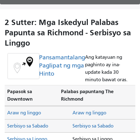
2 Sutter: Mga Iskedyul Palabas
Papunta sa Richmond - Serbisyo sa
Linggo
Pansamantalang
Ang katayuan ng
Paglipat ng mga
paghinto ay ina-
update kada 30
Hinto
minuto bawat oras.
Papasok sa
Palabas papuntang The
Downtown
Richmond
Araw ng linggo
Araw ng linggo
Serbisyo sa Sabado
Serbisyo sa Sabado
Serbisyo sa Linggo
Serbisyo sa Linggo