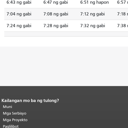
6:43 ng gabi
6:47 ng gabi
6:51 ng hapon
6:57 
7:04 ng gabi
7:08 ng gabi
7:12 ng gabi
7:18 
7:24 ng gabi
7:28 ng gabi
7:32 ng gabi
7:38 
Kailangan mo ba ng tulong?
Katapusan ng nilalaman ng
pahina.
Muni
Ang natitirang bahagi ng
pahinang ito ay nauulit sa bawat
Mga Serbisyo
pahina.
Bumalik sa tuktok ng
Mga Proyekto
pangunahing nilalaman
.
Paglilibot