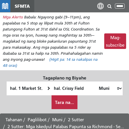
Laktawan
SFMTA
I-
ang
tog
Mga Alerto
Babala: Ngayong gabi (9–11pm), ang
pangunahing
ang
papalabas na 5 stop ay lilipat mula 30th at Fulton
nilalaman
nab
patungong Fulton at 31st dahil sa OSL Coordination. Sa
mga oras na iyon, huwag nang maghintay sa 30th—
Mag-
maglakad ng isang bloke pakanluran papuntang 31st
subscribe
para makasakay. Ang mga papalabas na 5 rider ay
ibababa sa 31st sa halip na 30th. Pinahahalagahan namin
ang inyong pag-unawa!
(Higit pa:
14
sa nakalipas na
48 oras)
Tagaplano ng Biyahe
Panimulang
Lokasyon
Lokasyon
ng
Paano
Pagtatapos
Tara na...
ko
gustong
maglakbay
Tahanan
Paglilibot
Muni
2 Sutter
2 Sutter: Mga Iskedyul Palabas Papunta sa Richmond - Serbisyo sa Linggo