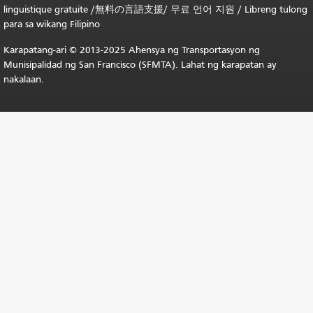
linguistique gratuite
/
無料の言語支援
/
무료 언어 지원
/
Libreng tulong
para sa wikang Filipino
Karapatang-ari © 2013-2025 Ahensya ng Transportasyon ng
Munisipalidad ng San Francisco (SFMTA). Lahat ng karapatan ay
nakalaan.