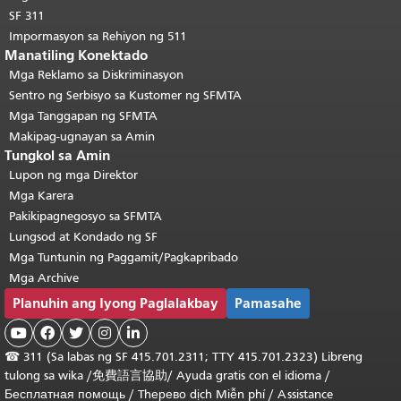
SF 311
Impormasyon sa Rehiyon ng 511
Manatiling Konektado
Mga Reklamo sa Diskriminasyon
Sentro ng Serbisyo sa Kustomer ng SFMTA
Mga Tanggapan ng SFMTA
Makipag-ugnayan sa Amin
Tungkol sa Amin
Lupon ng mga Direktor
Mga Karera
Pakikipagnegosyo sa SFMTA
Lungsod at Kondado ng SF
Mga Tuntunin ng Paggamit/Pagkapribado
Mga Archive
Planuhin ang Iyong Paglalakbay
Pamasahe





☎
311 (Sa labas ng SF 415.701.2311; TTY 415.701.2323) Libreng
tulong sa wika /
免費語言協助
/
Ayuda gratis con el idioma
/
Бесплатная помощь
/
Thерево dịch Miễn phí
/
Assistance