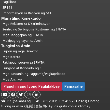
pangunahing nilalaman
.
Paglilibot
SF 311
Impormasyon sa Rehiyon ng 511
Manatiling Konektado
Mga Reklamo sa Diskriminasyon
Sentro ng Serbisyo sa Kustomer ng SFMTA
Mga Tanggapan ng SFMTA
Makipag-ugnayan sa Amin
Tungkol sa Amin
Lupon ng mga Direktor
Mga Karera
Pakikipagnegosyo sa SFMTA
Lungsod at Kondado ng SF
Mga Tuntunin ng Paggamit/Pagkapribado
Mga Archive
Planuhin ang Iyong Paglalakbay
Pamasahe





☎
311 (Sa labas ng SF 415.701.2311; TTY 415.701.2323) Libreng
tulong sa wika /
免費語言協助
/
Ayuda gratis con el idioma
/