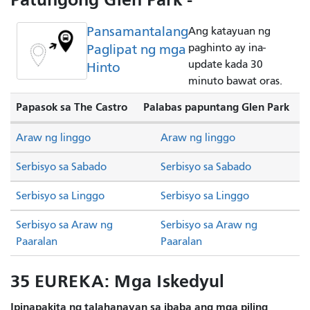
Pansamantalang
Ang katayuan ng
Paglipat ng mga
paghinto ay ina-
update kada 30
Hinto
minuto bawat oras.
Papasok sa The Castro
Palabas papuntang Glen Park
Araw ng linggo
Araw ng linggo
Serbisyo sa Sabado
Serbisyo sa Sabado
Serbisyo sa Linggo
Serbisyo sa Linggo
Serbisyo sa Araw ng
Serbisyo sa Araw ng
Paaralan
Paaralan
35 EUREKA: Mga Iskedyul
Ipinapakita ng talahanayan sa ibaba ang mga piling