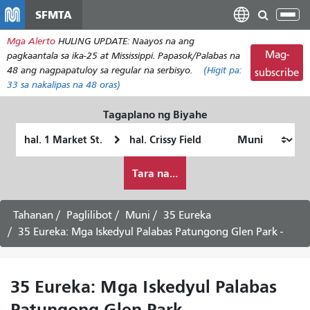
Laktawan
SFMTA
I-
ang
tog
Mga Alerto
HULING UPDATE: Naayos na ang
pangunahing
ang
Mag-
pagkaantala sa ika-25 at Mississippi. Papasok/Palabas na
nilalaman
nab
48 ang nagpapatuloy sa regular na serbisyo.
(Higit pa:
subscribe
33
sa nakalipas na 48 oras)
Tagaplano ng Biyahe
Panimulang
Lokasyon
Lokasyon
ng
Paano
Pagtatapos
Tara na...
ko
gustong
maglakbay
Tahanan
Paglilibot
Muni
35 Eureka
35 Eureka: Mga Iskedyul Palabas Patungong Glen Park -
35 Eureka: Mga Iskedyul Palabas
Patungong Glen Park -