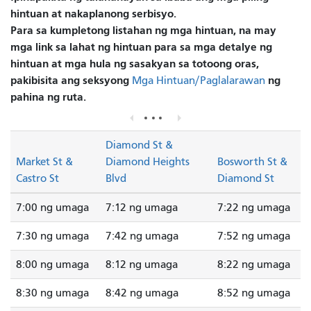
hintuan at nakaplanong serbisyo.
Para sa kumpletong listahan ng mga hintuan, na may
mga link sa lahat ng hintuan para sa mga detalye ng
hintuan at mga hula ng sasakyan sa totoong oras,
pakibisita ang seksyong
ng
Mga Hintuan/Paglalarawan
pahina ng ruta.
Diamond St &
Market St &
Diamond Heights
Bosworth St &
Castro St
Blvd
Diamond St
7:00 ng umaga
7:12 ng umaga
7:22 ng umaga
7:30 ng umaga
7:42 ng umaga
7:52 ng umaga
8:00 ng umaga
8:12 ng umaga
8:22 ng umaga
8:30 ng umaga
8:42 ng umaga
8:52 ng umaga