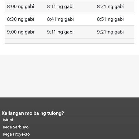
8:00 ng gabi
8:11 ng gabi
8:21 ng gabi
8:30 ng gabi
8:41 ng gabi
8:51 ng gabi
9:00 ng gabi
9:11 ng gabi
9:21 ng gabi
Kailangan mo ba ng tulong?
Katapusan ng nilalaman ng
pahina.
Muni
Ang natitirang bahagi ng
pahinang ito ay nauulit sa bawat
Mga Serbisyo
pahina.
Bumalik sa itaas ng
Mga Proyekto