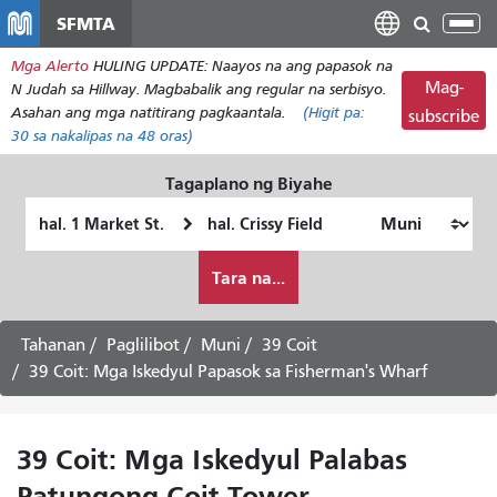
Laktawan
SFMTA
I-
ang
tog
Mga Alerto
HULING UPDATE: Naayos na ang papasok na
pangunahing
ang
Mag-
N Judah sa Hillway. Magbabalik ang regular na serbisyo.
nilalaman
nab
Asahan ang mga natitirang pagkaantala.
(Higit pa:
subscribe
30
sa nakalipas na 48 oras)
Tagaplano ng Biyahe
Panimulang
Lokasyon
Lokasyon
ng
Paano
Pagtatapos
Tara na...
ko
gustong
maglakbay
Tahanan
Paglilibot
Muni
39 Coit
39 Coit: Mga Iskedyul Papasok sa Fisherman's Wharf
39 Coit: Mga Iskedyul Palabas
Patungong Coit Tower -