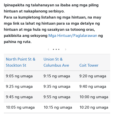
Ipinapakita ng talahanayan sa ibaba ang mga piling
hintuan at nakaplanong serbisyo.
Para sa kumpletong listahan ng mga hintuan, na may
mga link sa lahat ng hintuan para sa mga detalye ng
hintuan at mga hula ng sasakyan sa totoong oras,
pakibisita ang seksyong
ng
Mga Hintuan/Paglalarawan
pahina ng ruta.
North Point St &
Union St &
Stockton St
Columbus Ave
Coit Tower
9:05 ng umaga
9:15 ng umaga
9:20 ng umaga
9:25 ng umaga
9:35 ng umaga
9:40 ng umaga
9:45 ng umaga
9:55 ng umaga
10:00 ng umaga
10:05 ng umaga
10:15 ng umaga
10:20 ng umaga