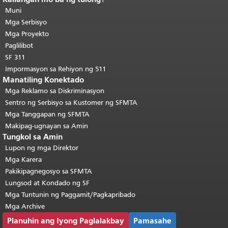
pahina.
Muni
Ang natitirang bahagi ng
pahinang ito ay nauulit sa bawat
Mga Serbisyo
pahina.
Bumalik sa tuktok ng
Mga Proyekto
pangunahing nilalaman
.
Paglilibot
SF 311
Impormasyon sa Rehiyon ng 511
Manatiling Konektado
Mga Reklamo sa Diskriminasyon
Sentro ng Serbisyo sa Kustomer ng SFMTA
Mga Tanggapan ng SFMTA
Makipag-ugnayan sa Amin
Tungkol sa Amin
Lupon ng mga Direktor
Mga Karera
Pakikipagnegosyo sa SFMTA
Lungsod at Kondado ng SF
Mga Tuntunin ng Paggamit/Pagkapribado
Mga Archive
Planuhin ang Iyong Paglalakbay
Pamasahe