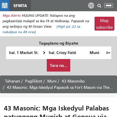
Laktawan
SFMTA
I-
ang
tog
Mga Alerto
HULING UPDATE: Natapos na ang
pangunahing
ang
Mag-
pagkaantala malapit sa ika-19 at Holloway. Papasok na
nilalaman
nab
ang serbisyo ng M Ocean View.
(Higit pa:
22
sa
subscribe
nakalipas na 48 oras)
Tagaplano ng Biyahe
Panimulang
Lokasyon
Lokasyon
ng
Paano
Pagtatapos
Tara na...
ko
gustong
maglakbay
Tahanan
Paglilibot
Muni
43 Masoniko
43 Masonic: Mga Iskedyul Papasok sa Fort Mason via The Presidio - Agosto 4, 2026
43 Masonic: Mga Iskedyul Palabas
patungong Munich at Geneva via