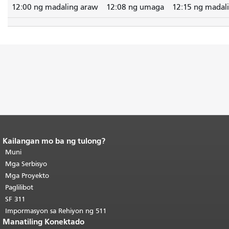
12:00 ng madaling araw
12:08 ng umaga
12:15 ng madal
Kailangan mo ba ng tulong?
Katapusan ng nilalaman ng
pahina.
Muni
Ang natitirang bahagi ng
pahinang ito ay nauulit sa bawat
Mga Serbisyo
pahina.
Bumalik sa tuktok ng
Mga Proyekto
pangunahing nilalaman
.
Paglilibot
SF 311
Impormasyon sa Rehiyon ng 511
Manatiling Konektado