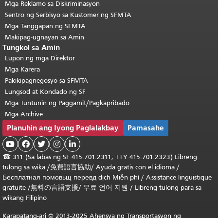
Mga Reklamo sa Diskriminasyon
Sentro ng Serbisyo sa Kustomer ng SFMTA
Mga Tanggapan ng SFMTA
Makipag-ugnayan sa Amin
Tungkol sa Amin
Lupon ng mga Direktor
Mga Karera
Pakikipagnegosyo sa SFMTA
Lungsod at Kondado ng SF
Mga Tuntunin ng Paggamit/Pagkapribado
Mga Archive
Planuhin ang Iyong Paglalakbay
Pamasahe





☎
311 (Sa labas ng SF 415.701.2311; TTY 415.701.2323) Libreng
tulong sa wika /
免費語言協助
/
Ayuda gratis con el idioma
/
Бесплатная
помовьщ
перевд
dịch Miễn phí
/
Assistance linguistique
gratuite
/
無料の言語支援
/
무료 언어 지원
/
Libreng tulong para sa
wikang Filipino
Karapatang-ari © 2013-2025 Ahensya ng Transportasyon ng