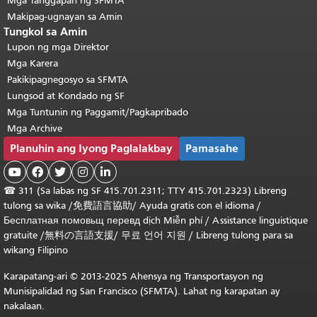
Mga Tanggapan ng SFMTA
Makipag-ugnayan sa Amin
Tungkol sa Amin
Lupon ng mga Direktor
Mga Karera
Pakikipagnegosyo sa SFMTA
Lungsod at Kondado ng SF
Mga Tuntunin ng Paggamit/Pagkapribado
Mga Archive
Planuhin ang Iyong Paglalakbay
Pamasahe





☎
311 (Sa labas ng SF 415.701.2311; TTY 415.701.2323) Libreng
tulong sa wika /
免費語言協助
/
Ayuda gratis con el idioma
/
Бесплатная
помовьщ
перевд
dịch Miễn phí
/
Assistance linguistique
gratuite
/
無料の言語支援
/
무료 언어 지원
/
Libreng tulong para sa
wikang Filipino
Karapatang-ari © 2013-2025 Ahensya ng Transportasyon ng
Munisipalidad ng San Francisco (SFMTA). Lahat ng karapatan ay
nakalaan.