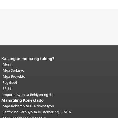
Kailangan mo ba ng tulong?
Katapusan ng nilalaman ng
pahina.
Muni
Ang natitirang bahagi ng
pahinang ito ay nauulit sa bawat
Mga Serbisyo
pahina.
Bumalik sa itaas ng
Mga Proyekto
pangunahing nilalaman
.
Paglilibot
SF 311
Impormasyon sa Rehiyon ng 511
Manatiling Konektado
Mga Reklamo sa Diskriminasyon
Sentro ng Serbisyo sa Kustomer ng SFMTA