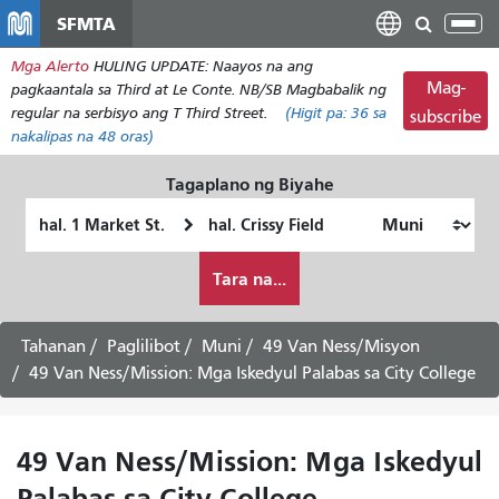
Laktawan
SFMTA
I-
ang
tog
Mga Alerto
HULING UPDATE: Naayos na ang
pangunahing
ang
Mag-
pagkaantala sa Third at Le Conte. NB/SB Magbabalik ng
nilalaman
nab
regular na serbisyo ang T Third Street.
(Higit pa:
36
sa
subscribe
nakalipas na 48 oras)
Tagaplano ng Biyahe
Panimulang
Lokasyon
Lokasyon
ng
Paano
Pagtatapos
Tara na...
ko
gustong
maglakbay
Tahanan
Paglilibot
Muni
49 Van Ness/Misyon
49 Van Ness/Mission: Mga Iskedyul Palabas sa City College
49 Van Ness/Mission: Mga Iskedyul
Palabas sa City College