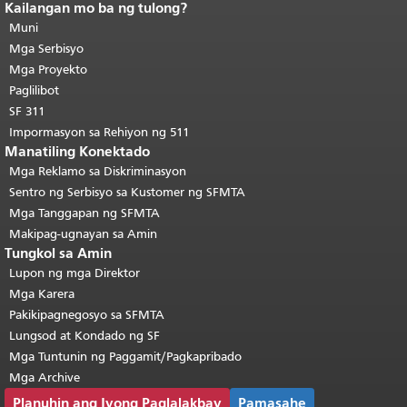
Kailangan mo ba ng tulong?
Katapusan ng nilalaman ng
pahina.
Muni
Ang natitirang bahagi ng
pahinang ito ay nauulit sa bawat
Mga Serbisyo
pahina.
Bumalik sa tuktok ng
Mga Proyekto
pangunahing nilalaman
.
Paglilibot
SF 311
Impormasyon sa Rehiyon ng 511
Manatiling Konektado
Mga Reklamo sa Diskriminasyon
Sentro ng Serbisyo sa Kustomer ng SFMTA
Mga Tanggapan ng SFMTA
Makipag-ugnayan sa Amin
Tungkol sa Amin
Lupon ng mga Direktor
Mga Karera
Pakikipagnegosyo sa SFMTA
Lungsod at Kondado ng SF
Mga Tuntunin ng Paggamit/Pagkapribado
Mga Archive
Planuhin ang Iyong Paglalakbay
Pamasahe