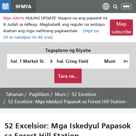
Laktawan
SFMTA
I-
ang
tog
Mga Alerto
HULING UPDATE: Naayos na ang papasok na
pangunahing
ang
Mag-
N Judah sa Hillway. Magbabalik ang regular na serbisyo.
nilalaman
nab
Asahan ang mga natitirang pagkaantala.
(Higit pa:
subscribe
30
sa nakalipas na 48 oras)
Tagaplano ng Biyahe
Panimulang
Lokasyon
Lokasyon
ng
Paano
Pagtatapos
Tara na...
ko
gustong
maglakbay
Tahanan
Paglilibot
Muni
52 Excelsior
52 Excelsior: Mga Iskedyul Papasok sa Forest Hill Station -
52 Excelsior: Mga Iskedyul Papasok
sa Forest Hill Station -