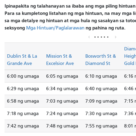
Ipinapakita ng talahanayan sa ibaba ang mga piling hintuan
Para sa kumpletong listahan ng mga hintuan, na may mga lin
sa mga detalye ng hintuan at mga hula ng sasakyan sa totoo
seksyong
ng pahina ng ruta.
Mga Hintuan/Paglalarawan
Diam
Dublin St & La
Mission St &
Bosworth St &
Heigh
Grande Ave
Excelsior Ave
Diamond St
Gold 
6:00 ng umaga
6:05 ng umaga
6:10 ng umaga
6:16
6:29 ng umaga
6:34 ng umaga
6:40 ng umaga
6:46
6:58 ng umaga
7:03 ng umaga
7:09 ng umaga
7:15
7:18 ng umaga
7:24 ng umaga
7:30 ng umaga
7:36
7:42 ng umaga
7:48 ng umaga
7:55 ng umaga
8:01