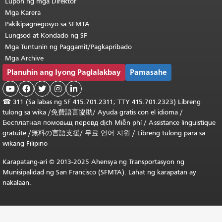
Lupon ng mga Direktor
Mga Karera
Pakikipagnegosyo sa SFMTA
Lungsod at Kondado ng SF
Mga Tuntunin ng Paggamit/Pagkapribado
Mga Archive
Planuhin ang Iyong Paglalakbay
Pamasahe





☎
311 (Sa labas ng SF 415.701.2311; TTY 415.701.2323) Libreng
tulong sa wika /
免費語言協助
/
Ayuda gratis con el idioma
/
Бесплатная
помовьщ
перевд
dịch Miễn phí
/
Assistance linguistique
gratuite
/
無料の言語支援
/
무료 언어 지원
/
Libreng tulong para sa
wikang Filipino
Karapatang-ari © 2013-2025 Ahensya ng Transportasyon ng
Munisipalidad ng San Francisco (SFMTA). Lahat ng karapatan ay
nakalaan.