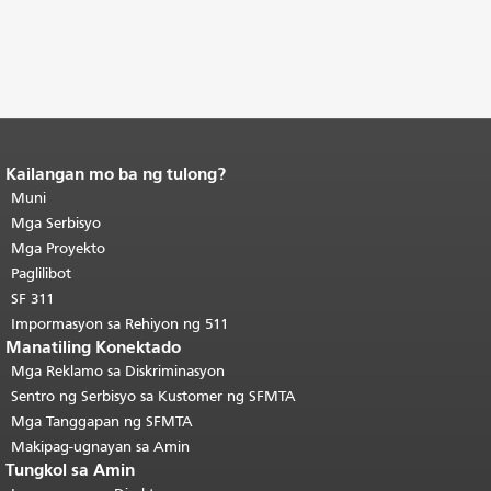
Kailangan mo ba ng tulong?
Katapusan ng nilalaman ng
pahina.
Muni
Ang natitirang bahagi ng
pahinang ito ay nauulit sa bawat
Mga Serbisyo
pahina.
Bumalik sa tuktok ng
Mga Proyekto
pangunahing nilalaman
.
Paglilibot
SF 311
Impormasyon sa Rehiyon ng 511
Manatiling Konektado
Mga Reklamo sa Diskriminasyon
Sentro ng Serbisyo sa Kustomer ng SFMTA
Mga Tanggapan ng SFMTA
Makipag-ugnayan sa Amin
Tungkol sa Amin