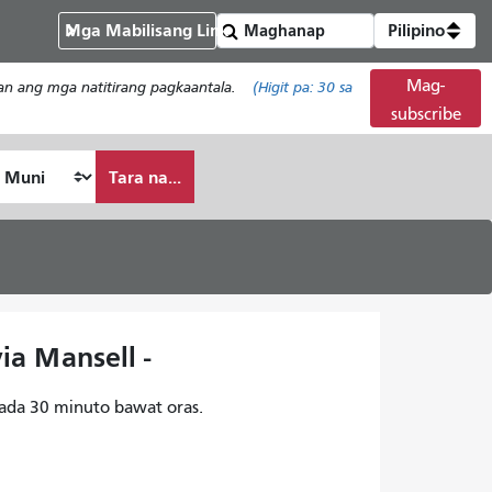
Mga Mabilisang Link
Pilipino
Mag-
han ang mga natitirang pagkaantala.
(Higit pa:
30
sa
subscribe
Tara na...
ia Mansell -
ada 30 minuto bawat oras.