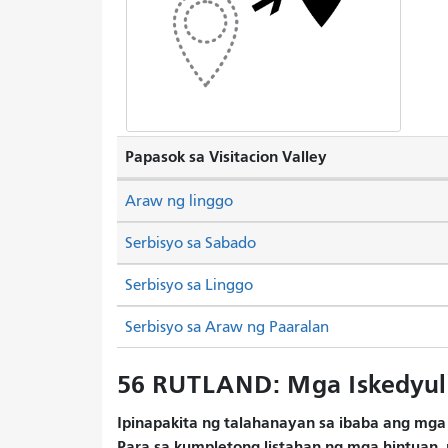
Papasok sa Visitacion Valley
Araw ng linggo
Serbisyo sa Sabado
Serbisyo sa Linggo
Serbisyo sa Araw ng Paaralan
56 RUTLAND: Mga Iskedyul
Ipinapakita ng talahanayan sa ibaba ang mga 
Para sa kumpletong listahan ng mga hintuan, 