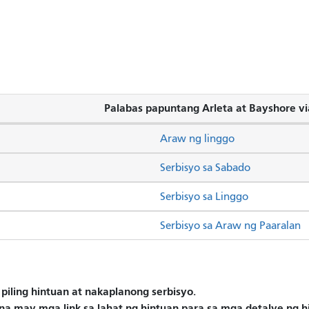
Palabas papuntang Arleta at Bayshore vi
Araw ng linggo
Serbisyo sa Sabado
Serbisyo sa Linggo
Serbisyo sa Araw ng Paaralan
piling hintuan at nakaplanong serbisyo.
na may mga link sa lahat ng hintuan para sa mga detalye ng 