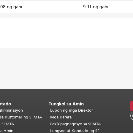
:08 ng gabi
9:11 ng gabi
ktado
Tungkol sa Amin
skriminasyon
Lupon ng mga Direktor
o sa Kustomer ng SFMTA
Mga Karera
g SFMTA
Pakikipagnegosyo sa SFMTA
sa Amin
Lungsod at Kondado ng SF