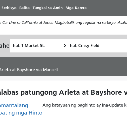
Laktawan
 Serbisyo
Balita
Tungkol sa Amin
Mga Karera
ang
pangunahing
Car Line sa California at Jones. Magbabalik ang regular na serbisyo. Asa
nilalaman
Panimulang
Lokasyon
yahe
Paano
Lokasyon
ng
ko
Pagtatapos
gustong
maglakbay
leta at Bayshore via Mansell -
labas patungong Arleta at Bayshore v
amantalang
Ang katayuan ng paghinto ay ina-update k
pat ng mga Hinto