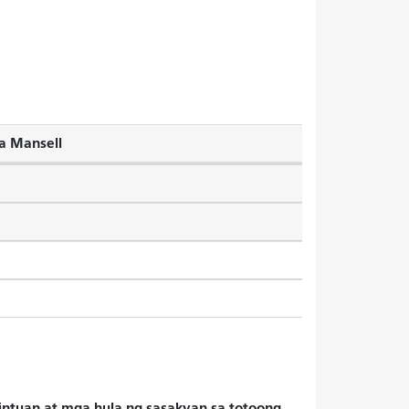
a Mansell
hintuan at mga hula ng sasakyan sa totoong