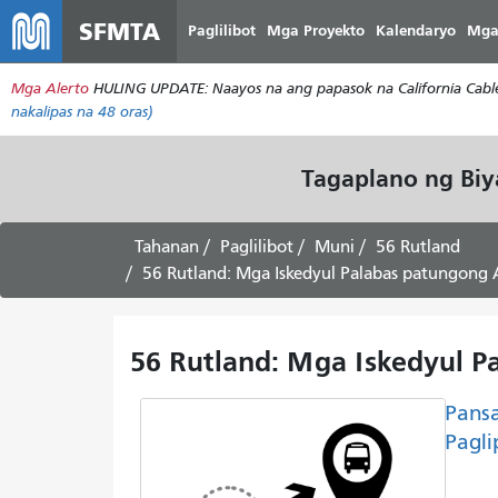
SFMTA
Paglilibot
Mga Proyekto
Kalendaryo
Mga
Mga Alerto
HULING UPDATE: Naayos na ang papasok na California Cable 
nakalipas na 48 oras)
Tagaplano ng Bi
Tahanan
Paglilibot
Muni
56 Rutland
56 Rutland: Mga Iskedyul Palabas patungong Ar
56 Rutland: Mga Iskedyul Pa
Pans
Pagli