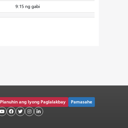
9:15 ng gabi
Planuhin ang Iyong Paglalakbay
Pamasahe




