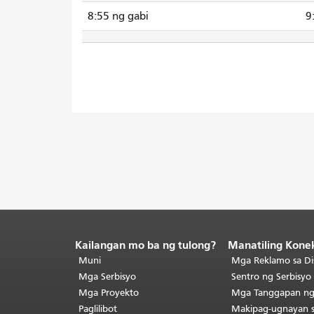
8:55 ng gabi
9
Kailangan mo ba ng tulong?
Manatiling Kone
Katapusan
ng
Muni
Mga Reklamo sa Di
nilalaman
Mga Serbisyo
Sentro ng Serbisy
ng
Mga Proyekto
Mga Tanggapan n
pahina.
Ang
Paglilibot
Makipag-ugnayan 