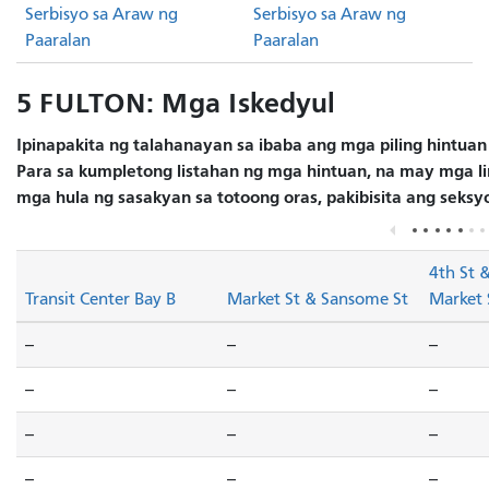
Serbisyo sa Araw ng
Serbisyo sa Araw ng
Paaralan
Paaralan
5 FULTON: Mga Iskedyul
Ipinapakita ng talahanayan sa ibaba ang mga piling hintuan
Para sa kumpletong listahan ng mga hintuan, na may mga lin
mga hula ng sasakyan sa totoong oras, pakibisita ang seks
4th St 
Transit Center Bay B
Market St & Sansome St
Market 
--
--
--
--
--
--
--
--
--
--
--
--