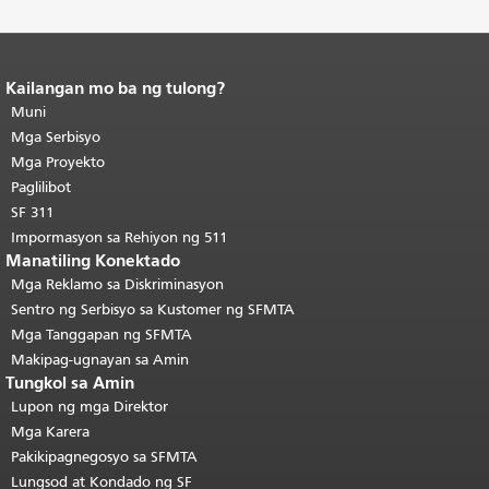
Kailangan mo ba ng tulong?
Katapusan ng nilalaman ng
pahina.
Muni
Ang natitirang bahagi ng
pahinang ito ay nauulit sa bawat
Mga Serbisyo
pahina.
Bumalik sa tuktok ng
Mga Proyekto
pangunahing nilalaman
.
Paglilibot
SF 311
Impormasyon sa Rehiyon ng 511
Manatiling Konektado
Mga Reklamo sa Diskriminasyon
Sentro ng Serbisyo sa Kustomer ng SFMTA
Mga Tanggapan ng SFMTA
Makipag-ugnayan sa Amin
Tungkol sa Amin
Lupon ng mga Direktor
Mga Karera
Pakikipagnegosyo sa SFMTA
Lungsod at Kondado ng SF