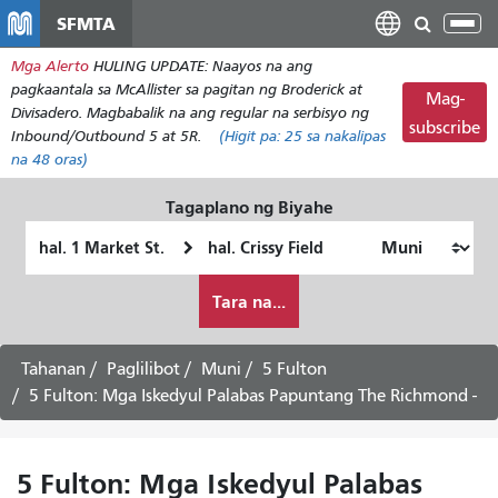
Laktawan
SFMTA
I-
ang
tog
Mga Alerto
HULING UPDATE: Naayos na ang
pangunahing
ang
pagkaantala sa McAllister sa pagitan ng Broderick at
nilalaman
Mag-
nab
Divisadero. Magbabalik na ang regular na serbisyo ng
subscribe
Inbound/Outbound 5 at 5R.
(Higit pa:
25
sa nakalipas
na 48 oras)
Tagaplano ng Biyahe
Panimulang
Lokasyon
Lokasyon
ng
Paano
Pagtatapos
Tara na...
ko
gustong
maglakbay
Tahanan
Paglilibot
Muni
5 Fulton
5 Fulton: Mga Iskedyul Palabas Papuntang The Richmond -
5 Fulton: Mga Iskedyul Palabas