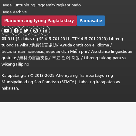
Mga Tuntunin ng Paggamit/Pagkapribado
Mga Archive
Planuhin ang Iyong Paglalakbay
Pamasahe





☎
311 (Sa labas ng SF 415.701.2311; TTY 415.701.2323) Libreng
tulong sa wika /
免費語言協助
/
Ayuda gratis con el idioma
/
Бесплатная
помовьщ
перевд
dịch Miễn phí
/
Assistance linguistique
gratuite
/
無料の言語支援
/
무료 언어 지원
/
Libreng tulong para sa
wikang Filipino
Karapatang-ari © 2013-2025 Ahensya ng Transportasyon ng
Munisipalidad ng San Francisco (SFMTA). Lahat ng karapatan ay
nakalaan.