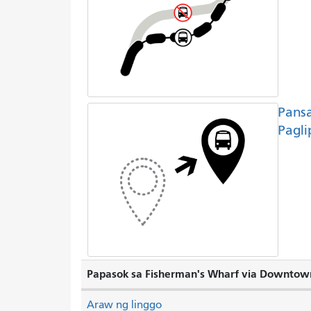
Pans
Pagli
Papasok sa Fisherman's Wharf via Downtow
Araw ng linggo