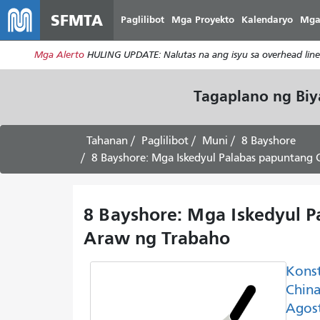
SFMTA
Paglilibot
Mga Proyekto
Kalendaryo
Mga
Mga Alerto
HULING UPDATE: Nalutas na ang isyu sa overhead line
Tagaplano ng Bi
Tahanan
Paglilibot
Muni
8 Bayshore
8 Bayshore: Mga Iskedyul Palabas papuntang City 
8 Bayshore: Mga Iskedyul Pa
Araw ng Trabaho
Kons
China
Agost