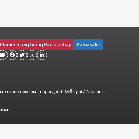
Planuhin ang Iyong Paglalakbay
Pamasahe





сплатная
помовьщ
перевд
dịch Miễn phí
/
Assistance
alaan.