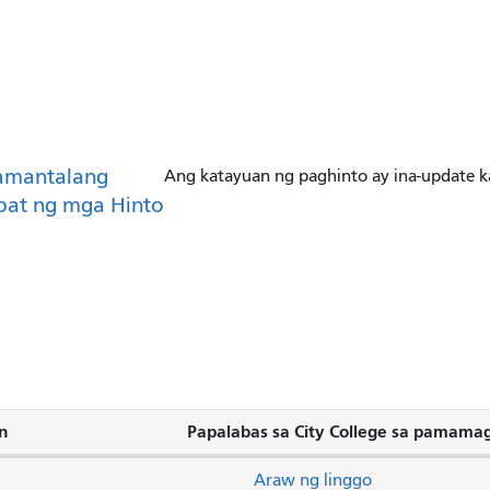
amantalang
Ang katayuan ng paghinto ay ina-update k
pat ng mga Hinto
n
Papalabas sa City College sa pamamagi
Araw ng linggo