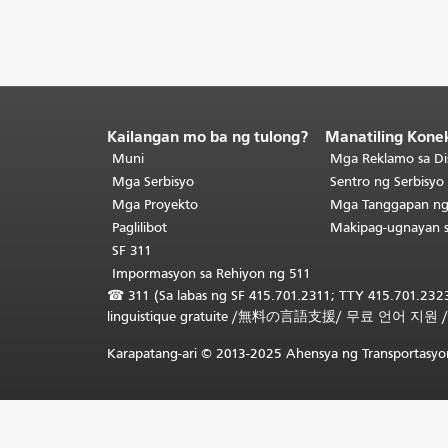
Kailangan mo ba ng tulong?
Manatiling Kone
Katapusan
ng
Muni
Mga Reklamo sa Di
nilalaman
Mga Serbisyo
Sentro ng Serbisy
ng
Mga Proyekto
Mga Tanggapan n
pahina.
Ang
Paglilibot
Makipag-ugnayan 
natitirang
SF 311
bahagi
Impormasyon sa Rehiyon ng 511
ng
☎
311 (Sa labas ng SF 415.701.2311; TTY 415.701.2323
pahinang
linguistique gratuite
/
無料の言語支援
/
무료 언어 지원
ito
ay
Karapatang-ari © 2013-2025 Ahensya ng Transportasyon
nauulit
sa
bawat
pahina.