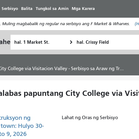
Laktawan
 Serbisyo
Balita
Tungkol sa Amin
Mga Karera
ang
pangunahing
. Muling magbabalik ng regular na serbisyo ang F Market & Wharves.
(H
nilalaman
Panimulang
Lokasyon
yahe
Paano
Lokasyon
ng
ko
Pagtatapos
gustong
maglakbay
College via Visitacion Valley - Serbisyo sa Araw ng Trabaho
labas papuntang City College via Visit
truksyon ng
Lahat ng Oras ng Serbisyo
town: Hulyo 30-
o 9, 2026