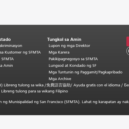
ktado
Tungkol sa Amin
skriminasyon
Lupon ng mga Direktor
o sa Kustomer ng SFMTA
Mga Karera
g SFMTA
Pakikipagnegosyo sa SFMTA
sa Amin
Lungsod at Kondado ng SF
Mga Tuntunin ng Paggamit/Pagkapribado
Mga Archive
) Libreng tulong sa wika /
免費語言協助
/
Ayuda gratis con el idioma
/
Бе
/
Libreng tulong para sa wikang Filipino
 ng Munisipalidad ng San Francisco (SFMTA). Lahat ng karapatan ay nak