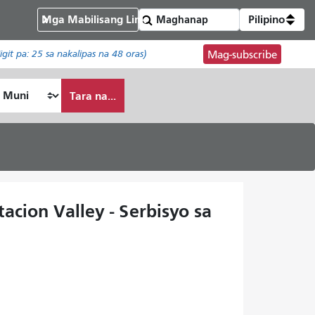
Mga Mabilisang Link
Pilipino
igit pa:
25
sa nakalipas na 48 oras)
Mag-subscribe
Tara na...
acion Valley - Serbisyo sa