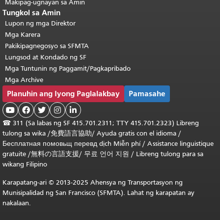
Makipag-ugnayan sa Amin
Tungkol sa Amin
Lupon ng mga Direktor
Mga Karera
Pakikipagnegosyo sa SFMTA
Lungsod at Kondado ng SF
Mga Tuntunin ng Paggamit/Pagkapribado
Mga Archive
Planuhin ang Iyong Paglalakbay
Pamasahe





☎
311 (Sa labas ng SF 415.701.2311; TTY 415.701.2323) Libreng
tulong sa wika /
免費語言協助
/
Ayuda gratis con el idioma
/
Бесплатная
помовьщ
перевд
dịch Miễn phí
/
Assistance linguistique
gratuite
/
無料の言語支援
/
무료 언어 지원
/
Libreng tulong para sa
wikang Filipino
Karapatang-ari © 2013-2025 Ahensya ng Transportasyon ng
Munisipalidad ng San Francisco (SFMTA). Lahat ng karapatan ay
nakalaan.