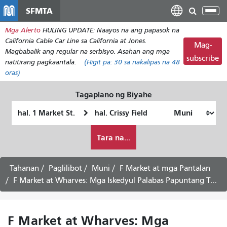
Laktawan
SFMTA
I-
ang
tog
Mga Alerto
HULING UPDATE: Naayos na ang papasok na
pangunahing
ang
California Cable Car Line sa California at Jones.
nilalaman
Mag-
nab
Magbabalik ang regular na serbisyo. Asahan ang mga
subscribe
natitirang pagkaantala.
(Higit pa:
30
sa nakalipas na 48
oras)
Tagaplano ng Biyahe
Panimulang
Lokasyon
Lokasyon
ng
Paano
Pagtatapos
Tara na...
ko
gustong
maglakbay
Tahanan
Paglilibot
Muni
F Market at mga Pantalan
F Market at Wharves: Mga Iskedyul Palabas Papuntang The Castro -
F Market at Wharves: Mga