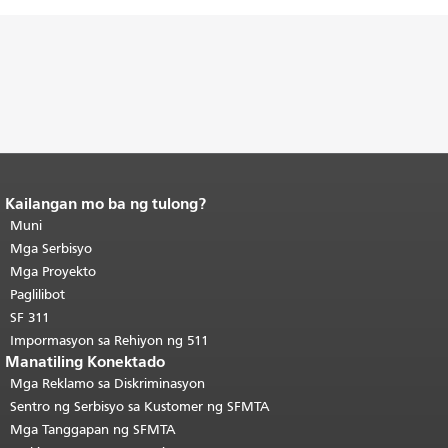
Kailangan mo ba ng tulong?
Katapusan ng nilalaman ng
pahina.
Muni
Ang natitirang bahagi ng
pahinang ito ay nauulit sa bawat
Mga Serbisyo
pahina.
Bumalik sa itaas ng
Mga Proyekto
pangunahing nilalaman
.
Paglilibot
SF 311
Impormasyon sa Rehiyon ng 511
Manatiling Konektado
Mga Reklamo sa Diskriminasyon
Sentro ng Serbisyo sa Kustomer ng SFMTA
Mga Tanggapan ng SFMTA