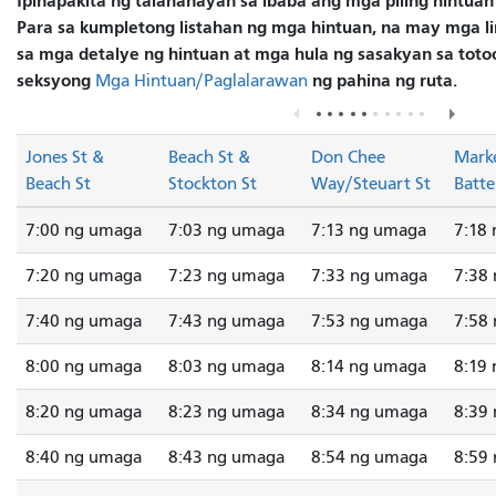
Ipinapakita ng talahanayan sa ibaba ang mga piling hintuan
Para sa kumpletong listahan ng mga hintuan, na may mga lin
sa mga detalye ng hintuan at mga hula ng sasakyan sa totoo
seksyong
ng pahina ng ruta.
Mga Hintuan/Paglalarawan
Jones St &
Beach St &
Don Chee
Marke
Beach St
Stockton St
Way/Steuart St
Batte
7:00 ng umaga
7:03 ng umaga
7:13 ng umaga
7:18
7:20 ng umaga
7:23 ng umaga
7:33 ng umaga
7:38
7:40 ng umaga
7:43 ng umaga
7:53 ng umaga
7:58
8:00 ng umaga
8:03 ng umaga
8:14 ng umaga
8:19
8:20 ng umaga
8:23 ng umaga
8:34 ng umaga
8:39
8:40 ng umaga
8:43 ng umaga
8:54 ng umaga
8:59