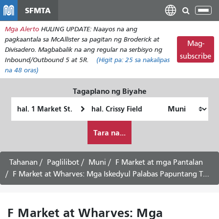
Laktawan
SFMTA
I-
ang
tog
Mga Alerto
HULING UPDATE: Naayos na ang
pangunahing
ang
pagkaantala sa McAllister sa pagitan ng Broderick at
nilalaman
Mag-
nab
Divisadero. Magbabalik na ang regular na serbisyo ng
subscribe
Inbound/Outbound 5 at 5R.
(Higit pa:
25
sa nakalipas
na 48 oras)
Tagaplano ng Biyahe
Panimulang
Lokasyon
Lokasyon
ng
Paano
Pagtatapos
Tara na...
ko
gustong
maglakbay
Tahanan
Paglilibot
Muni
F Market at mga Pantalan
F Market at Wharves: Mga Iskedyul Palabas Papuntang The Castro -
F Market at Wharves: Mga