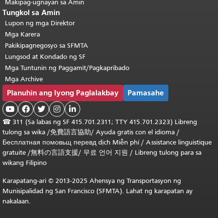
Makipag-ugnayan sa Amin
Tungkol sa Amin
Lupon ng mga Direktor
Mga Karera
Pakikipagnegosyo sa SFMTA
Lungsod at Kondado ng SF
Mga Tuntunin ng Paggamit/Pagkapribado
Mga Archive
Planuhin ang Iyong Paglalakbay
Pamasahe





☎
311 (Sa labas ng SF 415.701.2311; TTY 415.701.2323) Libreng
tulong sa wika /
免費語言協助
/
Ayuda gratis con el idioma
/
Бесплатная
помовьщ
перевд
dịch Miễn phí
/
Assistance linguistique
gratuite
/
無料の言語支援
/
무료 언어 지원
/
Libreng tulong para sa
wikang Filipino
Karapatang-ari © 2013-2025 Ahensya ng Transportasyon ng
Munisipalidad ng San Francisco (SFMTA). Lahat ng karapatan ay
nakalaan.