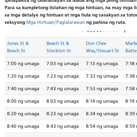
Ipinapakita ng talahanayan sa ibaba ang mga piling hintuan
Para sa kumpletong listahan ng mga hintuan, na may mga lin
sa mga detalye ng hintuan at mga hula ng sasakyan sa totoo
seksyong
ng pahina ng ruta.
Mga Hintuan/Paglalarawan
Jones St &
Beach St &
Don Chee
Marke
Beach St
Stockton St
Way/Steuart St
Batte
7:00 ng umaga
7:03 ng umaga
7:13 ng umaga
7:18
7:20 ng umaga
7:23 ng umaga
7:33 ng umaga
7:38
7:40 ng umaga
7:43 ng umaga
7:53 ng umaga
7:58
8:00 ng umaga
8:03 ng umaga
8:14 ng umaga
8:19
8:20 ng umaga
8:23 ng umaga
8:34 ng umaga
8:39
8:40 ng umaga
8:43 ng umaga
8:54 ng umaga
8:59