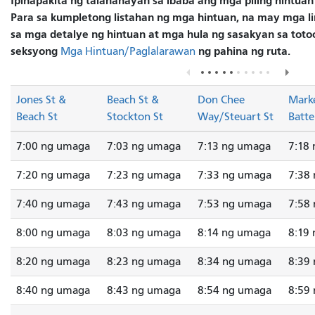
Ipinapakita ng talahanayan sa ibaba ang mga piling hintuan
Para sa kumpletong listahan ng mga hintuan, na may mga lin
sa mga detalye ng hintuan at mga hula ng sasakyan sa totoo
seksyong
ng pahina ng ruta.
Mga Hintuan/Paglalarawan
Jones St &
Beach St &
Don Chee
Marke
Beach St
Stockton St
Way/Steuart St
Batte
7:00 ng umaga
7:03 ng umaga
7:13 ng umaga
7:18
7:20 ng umaga
7:23 ng umaga
7:33 ng umaga
7:38
7:40 ng umaga
7:43 ng umaga
7:53 ng umaga
7:58
8:00 ng umaga
8:03 ng umaga
8:14 ng umaga
8:19
8:20 ng umaga
8:23 ng umaga
8:34 ng umaga
8:39
8:40 ng umaga
8:43 ng umaga
8:54 ng umaga
8:59