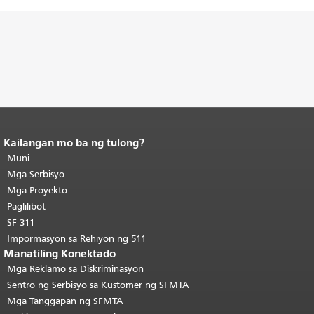
Kailangan mo ba ng tulong?
Katapusan ng nilalaman ng
pahina.
Muni
Ang natitirang bahagi ng
pahinang ito ay nauulit sa bawat
Mga Serbisyo
pahina.
Bumalik sa tuktok ng
Mga Proyekto
pangunahing nilalaman
.
Paglilibot
SF 311
Impormasyon sa Rehiyon ng 511
Manatiling Konektado
Mga Reklamo sa Diskriminasyon
Sentro ng Serbisyo sa Kustomer ng SFMTA
Mga Tanggapan ng SFMTA