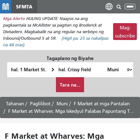
Laktawan
SFMTA
I-
ang
tog
Mga Alerto
HULING UPDATE: Naayos na ang
pangunahing
ang
pagkaantala sa McAllister sa pagitan ng Broderick at
nilalaman
Mag-
nab
Divisadero. Magbabalik na ang regular na serbisyo ng
subscribe
Inbound/Outbound 5 at 5R.
(Higit pa:
25
sa nakalipas
na 48 oras)
Tagaplano ng Biyahe
Panimulang
Lokasyon
Lokasyon
ng
Paano
Pagtatapos
Tara na...
ko
gustong
maglakbay
Tahanan
Paglilibot
Muni
F Market at mga Pantalan
F Market at Wharves: Mga Iskedyul Palabas Papuntang The Castro - Serbisyo sa Sabado
F Market at Wharves: Mga