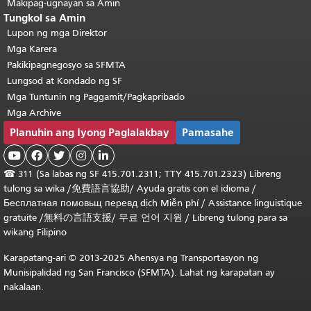
Makipag-ugnayan sa Amin
Tungkol sa Amin
Lupon ng mga Direktor
Mga Karera
Pakikipagnegosyo sa SFMTA
Lungsod at Kondado ng SF
Mga Tuntunin ng Paggamit/Pagkapribado
Mga Archive
Planuhin ang Iyong Paglalakbay
Pamasahe





☎
311 (Sa labas ng SF 415.701.2311; TTY 415.701.2323) Libreng
tulong sa wika /
免費語言協助
/
Ayuda gratis con el idioma
/
Бесплатная
помовьщ
перевд
dịch Miễn phí
/
Assistance linguistique
gratuite
/
無料の言語支援
/
무료 언어 지원
/
Libreng tulong para sa
wikang Filipino
Karapatang-ari © 2013-2025 Ahensya ng Transportasyon ng
Munisipalidad ng San Francisco (SFMTA). Lahat ng karapatan ay
nakalaan.