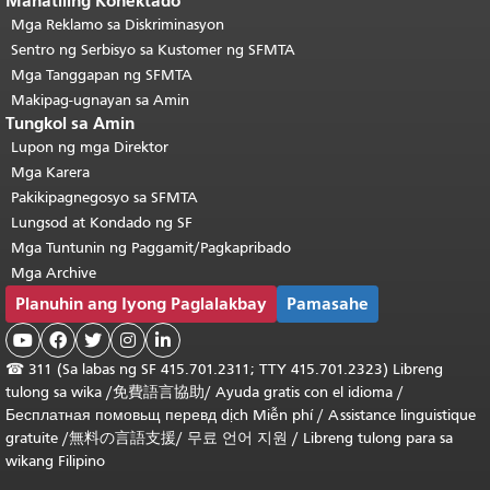
Manatiling Konektado
Mga Reklamo sa Diskriminasyon
Sentro ng Serbisyo sa Kustomer ng SFMTA
Mga Tanggapan ng SFMTA
Makipag-ugnayan sa Amin
Tungkol sa Amin
Lupon ng mga Direktor
Mga Karera
Pakikipagnegosyo sa SFMTA
Lungsod at Kondado ng SF
Mga Tuntunin ng Paggamit/Pagkapribado
Mga Archive
Planuhin ang Iyong Paglalakbay
Pamasahe





☎
311 (Sa labas ng SF 415.701.2311; TTY 415.701.2323) Libreng
tulong sa wika /
免費語言協助
/
Ayuda gratis con el idioma
/
Бесплатная
помовьщ
перевд
dịch Miễn phí
/
Assistance linguistique
gratuite
/
無料の言語支援
/
무료 언어 지원
/
Libreng tulong para sa
wikang Filipino