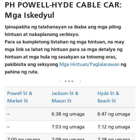
PH POWELL-HYDE CABLE CAR:
Mga Iskedyul
Ipinapakita ng talahanayan sa ibaba ang mga piling
hintuan at nakaplanong serbisyo.
Para sa kumpletong listahan ng mga hintuan, na may
mga link sa lahat ng hintuan para sa mga detalye ng
hintuan at mga hula ng sasakyan sa totoong oras,
pakibisita ang seksyong
ng
Mga Hintuan/Paglalarawan
pahina ng ruta.
Powell St &
Jackson St &
Hyde St &
Market St
Mason St
Beach St
--
6:38 ng umaga
6:47 ng umaga
--
7:03 ng umaga
7:12 ng umaga
7:00 ng umaga
7:09 ng umaga
7:18 ng umaga