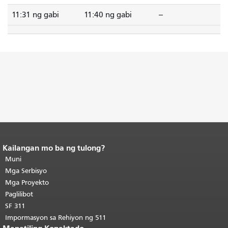
11:31 ng gabi
11:40 ng gabi
--
Kailangan mo ba ng tulong?
Katapusan ng nilalaman ng
pahina.
Muni
Ang natitirang bahagi ng
pahinang ito ay nauulit sa bawat
Mga Serbisyo
pahina.
Bumalik sa itaas ng
Mga Proyekto
pangunahing nilalaman
.
Paglilibot
SF 311
Impormasyon sa Rehiyon ng 511