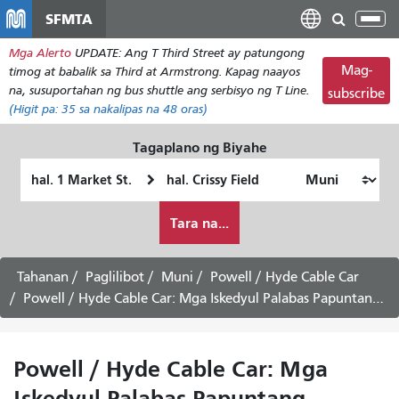
Laktawan
SFMTA
I-
ang
tog
Mga Alerto
UPDATE: Ang T Third Street ay patungong
pangunahing
ang
Mag-
timog at babalik sa Third at Armstrong. Kapag naayos
nilalaman
nab
na, susuportahan ng bus shuttle ang serbisyo ng T Line.
subscribe
(Higit pa:
35
sa nakalipas na 48 oras)
Tagaplano ng Biyahe
Panimulang
Lokasyon
Lokasyon
ng
Paano
Pagtatapos
Tara na...
ko
gustong
maglakbay
Tahanan
Paglilibot
Muni
Powell / Hyde Cable Car
Powell / Hyde Cable Car: Mga Iskedyul Palabas Papuntang Fisherman's Wharf
Powell / Hyde Cable Car: Mga
Iskedyul Palabas Papuntang