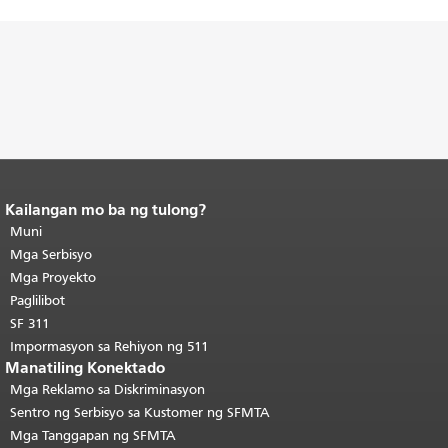
Kailangan mo ba ng tulong?
Katapusan ng nilalaman ng
pahina.
Muni
Ang natitirang bahagi ng
pahinang ito ay nauulit sa bawat
Mga Serbisyo
pahina.
Bumalik sa itaas ng
Mga Proyekto
pangunahing nilalaman
.
Paglilibot
SF 311
Impormasyon sa Rehiyon ng 511
Manatiling Konektado
Mga Reklamo sa Diskriminasyon
Sentro ng Serbisyo sa Kustomer ng SFMTA
Mga Tanggapan ng SFMTA