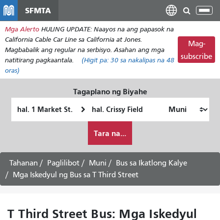
Laktawan
SFMTA
I-
ang
tog
Mga Alerto
HULING UPDATE: Naayos na ang papasok na
pangunahing
ang
California Cable Car Line sa California at Jones.
nilalaman
Mag-
nab
Magbabalik ang regular na serbisyo. Asahan ang mga
subscribe
natitirang pagkaantala.
(Higit pa:
30
sa nakalipas na 48
oras)
Tagaplano ng Biyahe
Panimulang
Lokasyon
Lokasyon
ng
Paano
Pagtatapos
Tara na...
ko
gustong
maglakbay
Tahanan
Paglilibot
Muni
Bus sa Ikatlong Kalye
Mga Iskedyul ng Bus sa T Third Street
T Third Street Bus: Mga Iskedyul