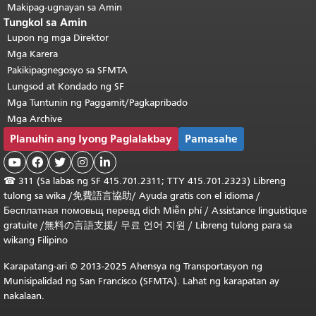
Makipag-ugnayan sa Amin
Tungkol sa Amin
Lupon ng mga Direktor
Mga Karera
Pakikipagnegosyo sa SFMTA
Lungsod at Kondado ng SF
Mga Tuntunin ng Paggamit/Pagkapribado
Mga Archive
Planuhin ang Iyong Paglalakbay
Pamasahe





☎
311 (Sa labas ng SF 415.701.2311; TTY 415.701.2323) Libreng
tulong sa wika /
免費語言協助
/
Ayuda gratis con el idioma
/
Бесплатная
помовьщ
перевд
dịch Miễn phí
/
Assistance linguistique
gratuite
/
無料の言語支援
/
무료 언어 지원
/
Libreng tulong para sa
wikang Filipino
Karapatang-ari © 2013-2025 Ahensya ng Transportasyon ng
Munisipalidad ng San Francisco (SFMTA). Lahat ng karapatan ay
nakalaan.