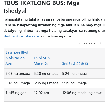
TBUS IKATLONG BUS: Mga
Iskedyul
Ipinapakita ng talahanayan sa ibaba ang mga piling hintuan
Para sa kumpletong listahan ng mga hintuan, na may mga li
detalye ng hintuan at mga hula ng sasakyan sa totoong oras
ng pahina ng ruta.
Hintuan/Paglalarawan
Bayshore Blvd
& Visitacion
Third St &
Ave
Marin St
3rd St & 20th St
5:03 ng umaga
5:20 ng umaga
5:24 ng umaga
5:18 ng umaga
5:35 ng umaga
5:39 ng umaga
11:45 ng gabi
12:02 am
12:06 ng madaling araw