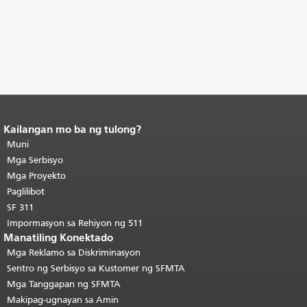
Kailangan mo ba ng tulong?
Katapusan ng nilalaman ng
pahina.
Muni
Ang natitirang bahagi ng
pahinang ito ay nauulit sa bawat
Mga Serbisyo
pahina.
Bumalik sa tuktok ng
Mga Proyekto
pangunahing nilalaman
.
Paglilibot
SF 311
Impormasyon sa Rehiyon ng 511
Manatiling Konektado
Mga Reklamo sa Diskriminasyon
Sentro ng Serbisyo sa Kustomer ng SFMTA
Mga Tanggapan ng SFMTA
Makipag-ugnayan sa Amin