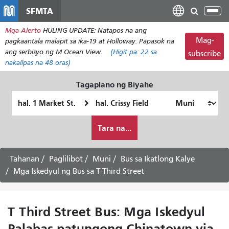
Laktawan
SFMTA
I-
ang
tog
Mga Alerto
HULING UPDATE: Natapos na ang
pangunahing
ang
Mag-
pagkaantala malapit sa ika-19 at Holloway. Papasok na
nilalaman
nab
ang serbisyo ng M Ocean View.
(Higit pa:
22
sa
subscribe
nakalipas na 48 oras)
Tagaplano ng Biyahe
Panimulang
Lokasyon
Lokasyon
ng
Paano
Pagtatapos
Tara na...
ko
gustong
maglakbay
Tahanan
Paglilibot
Muni
Bus sa Ikatlong Kalye
Mga Iskedyul ng Bus sa T Third Street
T Third Street Bus: Mga Iskedyul
Palabas patungong Chinatown via