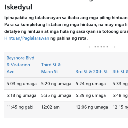
Iskedyul
Ipinapakita ng talahanayan sa ibaba ang mga piling hintuan
Para sa kumpletong listahan ng mga hintuan, na may mga li
detalye ng hintuan at mga hula ng sasakyan sa totoong oras
ng pahina ng ruta.
Hintuan/Paglalarawan
Bayshore Blvd
& Visitacion
Third St &
Ave
Marin St
3rd St & 20th St
4th St 
5:03 ng umaga
5:20 ng umaga
5:24 ng umaga
5:33 n
5:18 ng umaga
5:35 ng umaga
5:39 ng umaga
5:48 n
11:45 ng gabi
12:02 am
12:06 ng umaga
12:15 n