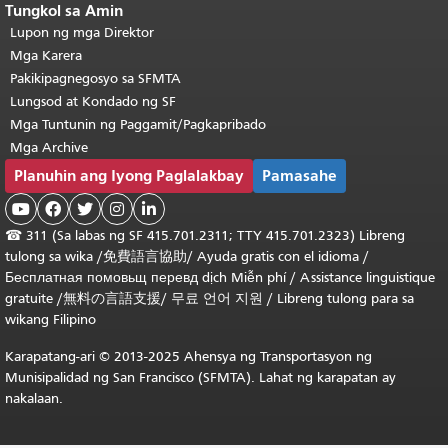
Tungkol sa Amin
Lupon ng mga Direktor
Mga Karera
Pakikipagnegosyo sa SFMTA
Lungsod at Kondado ng SF
Mga Tuntunin ng Paggamit/Pagkapribado
Mga Archive
Planuhin ang Iyong Paglalakbay
Pamasahe





☎
311 (Sa labas ng SF 415.701.2311; TTY 415.701.2323) Libreng
tulong sa wika /
免費語言協助
/
Ayuda gratis con el idioma
/
Бесплатная
помовьщ
перевд
dịch Miễn phí
/
Assistance linguistique
gratuite
/
無料の言語支援
/
무료 언어 지원
/
Libreng tulong para sa
wikang Filipino
Karapatang-ari © 2013-2025 Ahensya ng Transportasyon ng
Munisipalidad ng San Francisco (SFMTA). Lahat ng karapatan ay
nakalaan.