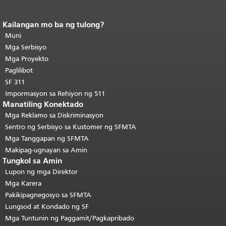
Kailangan mo ba ng tulong?
Katapusan ng nilalaman ng
pahina.
Muni
Ang natitirang bahagi ng
pahinang ito ay nauulit sa bawat
Mga Serbisyo
pahina.
Bumalik sa tuktok ng
Mga Proyekto
pangunahing nilalaman
.
Paglilibot
SF 311
Impormasyon sa Rehiyon ng 511
Manatiling Konektado
Mga Reklamo sa Diskriminasyon
Sentro ng Serbisyo sa Kustomer ng SFMTA
Mga Tanggapan ng SFMTA
Makipag-ugnayan sa Amin
Tungkol sa Amin
Lupon ng mga Direktor
Mga Karera
Pakikipagnegosyo sa SFMTA
Lungsod at Kondado ng SF
Mga Tuntunin ng Paggamit/Pagkapribado