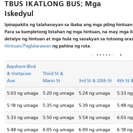
TBUS IKATLONG BUS: Mga
Iskedyul
Ipinapakita ng talahanayan sa ibaba ang mga piling hintuan
Para sa kumpletong listahan ng mga hintuan, na may mga li
detalye ng hintuan at mga hula ng sasakyan sa totoong oras
ng pahina ng ruta.
Hintuan/Paglalarawan
Bayshore Blvd
& Visitacion
Third St &
Ave
Marin St
3rd St & 20th St
4th St 
5:03 ng umaga
5:20 ng umaga
5:24 ng umaga
5:33 n
5:18 ng umaga
5:35 ng umaga
5:39 ng umaga
5:48 n
5:33 ng umaga
5:50 ng umaga
5:54 ng umaga
6:03 n
5:48 ng umaga
6:05 ng umaga
6:09 ng umaga
6:18 n