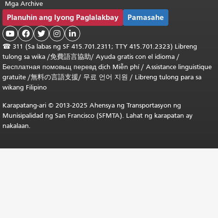
Mga Archive
Planuhin ang Iyong Paglalakbay
Pamasahe





☎
311 (Sa labas ng SF 415.701.2311; TTY 415.701.2323) Libreng
tulong sa wika /
免費語言協助
/
Ayuda gratis con el idioma
/
Бесплатная
помовьщ
перевд
dịch Miễn phí
/
Assistance linguistique
gratuite
/
無料の言語支援
/
무료 언어 지원
/
Libreng tulong para sa
wikang Filipino
Karapatang-ari © 2013-2025 Ahensya ng Transportasyon ng
Munisipalidad ng San Francisco (SFMTA). Lahat ng karapatan ay
nakalaan.