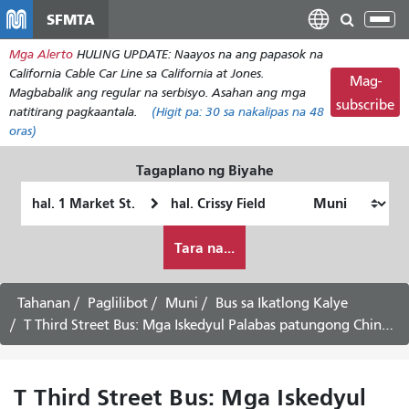
Laktawan
SFMTA
I-
ang
tog
Mga Alerto
HULING UPDATE: Naayos na ang papasok na
pangunahing
ang
California Cable Car Line sa California at Jones.
nilalaman
Mag-
nab
Magbabalik ang regular na serbisyo. Asahan ang mga
subscribe
natitirang pagkaantala.
(Higit pa:
30
sa nakalipas na 48
oras)
Tagaplano ng Biyahe
Panimulang
Lokasyon
Lokasyon
ng
Paano
Pagtatapos
Tara na...
ko
gustong
maglakbay
Tahanan
Paglilibot
Muni
Bus sa Ikatlong Kalye
T Third Street Bus: Mga Iskedyul Palabas patungong Chinatown via Downtown - Serbisyo sa Sabado
T Third Street Bus: Mga Iskedyul