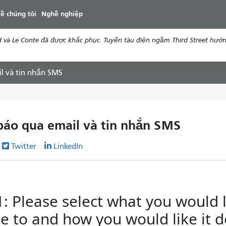
đến
ề chúng tôi
Nghề nghiệp
nội
dung
d và Le Conte đã được khắc phục. Tuyến tàu điện ngầm Third Street hướ
l và tin nhắn SMS
báo qua email và tin nhắn SMS
Twitter
LinkedIn