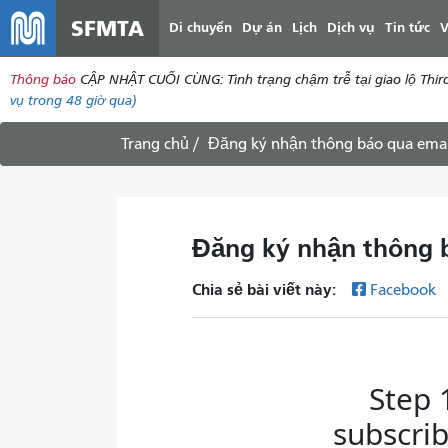
SFMTA
Di chuyển
Dự án
Lịch
Dịch vụ
Tin tức
V
Thông báo
CẬP NHẬT CUỐI CÙNG: Tình trạng chậm trễ tại giao lộ Thir
vụ
trong 48 giờ qua)
Trang chủ
Đăng ký nhận thông báo qua emai
Đăng ký nhận thông 
Chia sẻ bài viết này:
Facebook