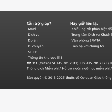
Cần trợ giúp?
Hãy giữ liên lạc
Kết
thúc
Muni
Khiếu nại về phân biệt đố
nội
Dịch vụ
Trung tâm Dịch vụ Khách
dung
Dự án
Văn phòng SFMTA
trang.
Phần
Di chuyển
Liên hệ với chúng tôi
còn
SF 311
lại
Thông tin khu vực 511
của
☎
311 (Outside SF 415.701.2311; TTY 415.701.2323) H
trang
Thông dịch Miễn phí
/ Hỗ trợ ngôn ngữ học
miễn phí
/
này
được
Bản quyền © 2013-2025 thuộc về Cơ quan Giao thông 
lặp
lại
trên
mọi
trang.
Quay