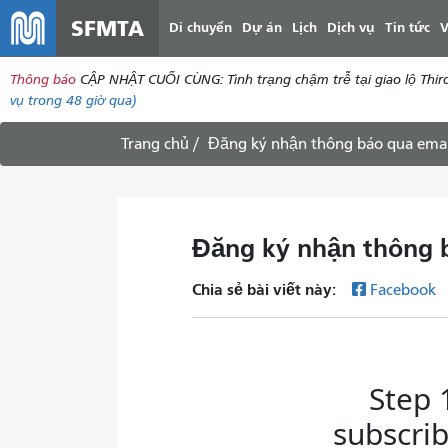
SFMTA
Di chuyển
Dự án
Lịch
Dịch vụ
Tin tức
V
Thông báo
CẬP NHẬT CUỐI CÙNG: Tình trạng chậm trễ tại giao lộ Thir
vụ
trong 48 giờ qua)
Trang chủ
Đăng ký nhận thông báo qua emai
Đăng ký nhận thông 
Chia sẻ bài viết này:
Facebook