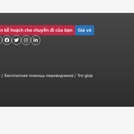
n kế hoạch cho chuyến đi của bạn
Giá vé




ữ
/
Бесплатная помощь переводчиков
/
Trợ giúp