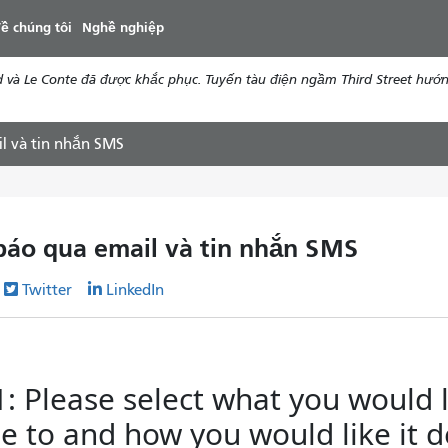
đến
ề chúng tôi
Nghề nghiệp
nội
dung
d và Le Conte đã được khắc phục. Tuyến tàu điện ngầm Third Street hướ
l và tin nhắn SMS
báo qua email và tin nhắn SMS
Twitter
LinkedIn