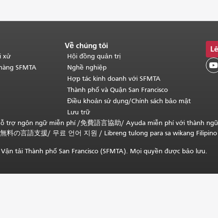
Về chúng tôi
Lê
i xử
Hội đồng quản trị

 hàng SFMTA
Nghề nghiệp
Hợp tác kinh doanh với SFMTA
Thành phố và Quận San Francisco
Điều khoản sử dụng/Chính sách bảo mật
Lưu trữ
ỗ trợ ngôn ngữ miễn phí /
免費語言協助
/
Ayuda miễn phí với thành ng
無料の言語支援
/
무료 언어 지원
/
Libreng tulong para sa wikang Filipino
Vận tải Thành phố San Francisco (SFMTA). Mọi quyền được bảo lưu.