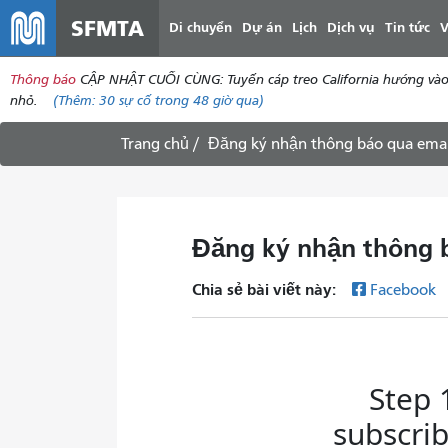
SFMTA
Di chuyển
Dự án
Lịch
Dịch vụ
Tin tức
V
Thông báo
CẬP NHẬT CUỐI CÙNG: Tuyến cáp treo California hướng vào tr
nhỏ.
(Thêm:
30
sự cố trong 48 giờ qua)
Trang chủ
Đăng ký nhận thông báo qua emai
Đăng ký nhận thông 
Chia sẻ bài viết này:
Facebook