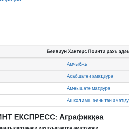
Беивиуи Хантерс Поинти рахь адә
Амчыбжь
Асабшатәи амаҵзура
Амҽышатә маҵзура
Ашкол амш аҽнытәи амаҵзу
НТ ЕКСПРЕСС: Аграфикқәа
аангыларҭақәеи иазԥхьагәаҭоу амаҵзуреи.