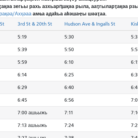
ҭақәа зегьы рахь азхьарԥшқәа рыла, ааҭгыларҭақәа р
амҩа адаҟьа аҟәшаҿы шәаҭаа.
рақәа/Ахҳәаа
St
3rd St & 20th St
Hudson Ave & Ingalls St
Kis
5:19
5:30
5:
5:39
5:50
5:
5:59
6:10
6:1
6:14
6:25
6:
6:29
6:40
6:
6:45
6:56
7:
7:00 ашьыжь
7:11
7:1
7:13 ашьыжь
7:24
7:
7:27 ашьыжь
7:38
7: