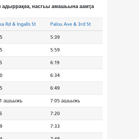
зы адыррақәа, насгьы амашьына аамҭа
ka Rd & Ingalls St
Palou Ave & 3rd St
35
5:39
55
5:59
5
6:19
30
6:34
45
6:49
01 ашьыжь
7:05 ашьыжь
6
7:20
29
7:33
44
7:48