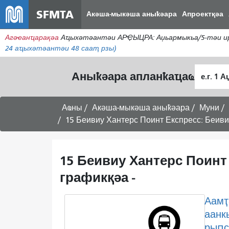
SFMTA
Акәша-мыкәша аныҟәара
Апроектқәа
Агәҽанҵарақәа
Аҵыхәтәантәи АРҾЫЦРА: Аџьармыкьа/5-тәи иры
24
аҵыхәтәантәи 48 сааҭ рзы)
Алагара
Аныҟәара апланҟаҵаҩ
ҭыԥ
Аҩны
Акәша-мыкәша аныҟәара
Муни
15 Беивиу Хантерс Поинт Експресс: Беиви
15 Беивиу Хантерс Поинт
графикқәа -
Аамҭ
аанк
рыԥс