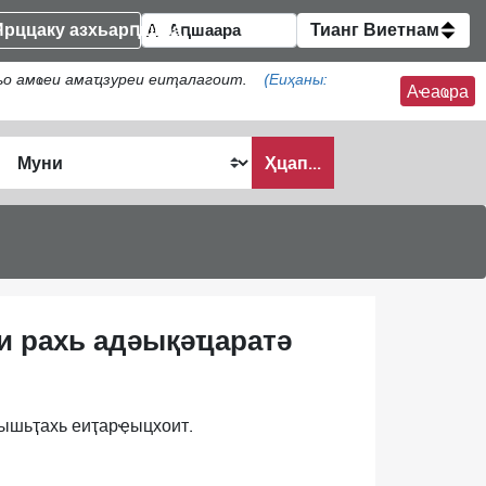
Ирццаку азхьарԥшқәа
Тианг Виетнам
ҟьо амҩеи амаҵзуреи еиҭалагоит.
(Еиҳаны:
Аҽаҩра
Ҳцап...
и рахь адәықәҵаратә
рышьҭахь еиҭарҿыцхоит.