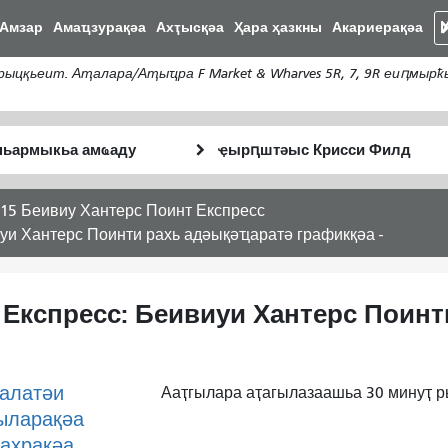
Нҳаи
Амзар
Амаҵзурақәа
Ахҭысқәа
Ҳара ҳазкны
Акариерақәа
Дан
наи
цқьеит. Аҭалара/Аҭыҵра F Market & Wharves 5R, 7, 9R еиԥмыр
дунг
тә
Анҵәамҭа
Аныҟәара
аҭыԥ
шԥасҭаху
15 Беивиу Хантерс Поинт Експресс
уи Хантерс Поинти рахь адәықәҵаратә графикқәа -
 Експресс: Беивиуи Хантерс Поинт
алатәи
Ааҭгылара аҭагылазаашьа 30 минуҭ 
ыларақәа
ахрақәа