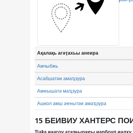
Ақалақь агәҭахьы анеира
Амчыбжь
Асабшатәи амаҵзура
Амҽышатә маҵзура
Ашкол амш аҽнытәи амаҵзура
15 БЕИВИУ ХАНТЕРС ПОИ
Ҵаҟа иаагоу аҭаӡҩыраҿы иарбоуп иалху 