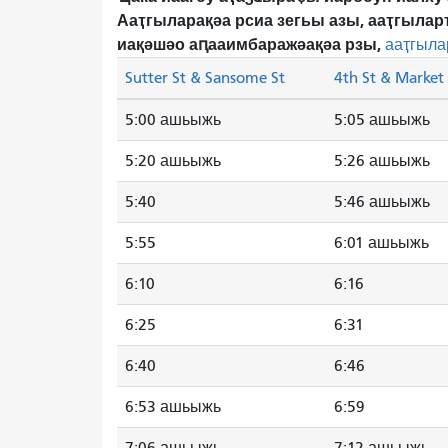
Ааҭгыларақәа рсиа зегьы азы, ааҭгылар
иақәшәо ​​аԥааимбаражәақәа рзы,
ааҭгыла
Sutter St & Sansome St
4th St & Market 
5:00 ашьыжь
5:05 ашьыжь
5:20 ашьыжь
5:26 ашьыжь
5:40
5:46 ашьыжь
5:55
6:01 ашьыжь
6:10
6:16
6:25
6:31
6:40
6:46
6:53 ашьыжь
6:59
7:06 ашьыжь
7:12 ашьыжь