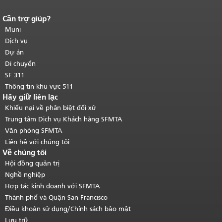
Cần trợ giúp?
Kết thúc nội dung trang.
Phần còn lại
của trang này được lặp lại trên mọi
Muni
trang.
Quay lại đầu trang nội dung
Dịch vụ
chính
.
Dự án
Di chuyển
SF 311
Thông tin khu vực 511
Hãy giữ liên lạc
Khiếu nại về phân biệt đối xử
Trung tâm Dịch vụ Khách hàng SFMTA
Văn phòng SFMTA
Liên hệ với chúng tôi
Về chúng tôi
Hội đồng quản trị
Nghề nghiệp
Hợp tác kinh doanh với SFMTA
Thành phố và Quận San Francisco
Điều khoản sử dụng/Chính sách bảo mật
Lưu trữ