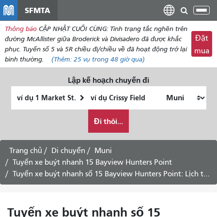
đến
SFMTA
Chu
nội
đổi
Thông báo
CẬP NHẬT CUỐI CÙNG: Tình trạng tắc nghẽn trên
dung
điề
Đặt
đường McAllister giữa Broderick và Divisadero đã được khắc
hư
phục. Tuyến số 5 và 5R chiều đi/chiều về đã hoạt động trở lại
mua
bình thường.
(Thêm:
25 vụ
trong 48 giờ qua)
Lập kế hoạch chuyến đi
Vị
Địa
trí
điểm
Tôi
bắt
kết
Đi thôi...
muốn
đầu
thúc
đi
du
Trang chủ
Di chuyển
Muni
lịch
Tuyến xe buýt nhanh 15 Bayview Hunters Point
như
Tuyến xe buýt nhanh số 15 Bayview Hunters Point: Lịch trình chiều đi về trung tâm thành phố - Dịch vụ ngày thứ Bảy
thế
nào
Tuyến xe buýt nhanh số 15