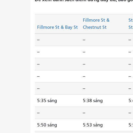
Fillmore St &
St
Fillmore St & Bay St
Chestnut St
St
--
--
--
--
--
--
--
--
--
--
--
--
--
--
--
5:35 sáng
5:38 sáng
5:
--
--
--
5:50 sáng
5:53 sáng
5: