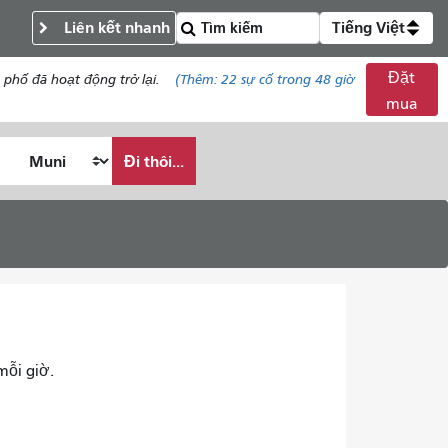
Liên kết nhanh
Tiếng Việt
Đặt
phố đã hoạt động trở lại.
(Thêm:
22
sự cố trong 48 giờ
mua
Đi thôi...
mỗi giờ.