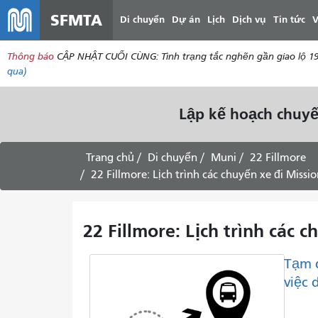
SFMTA
Di chuyển
Dự án
Lịch
Dịch vụ
Tin tức
V
Thông báo
CẬP NHẬT CUỐI CÙNG: Tình trạng tắc nghẽn gần giao lộ 19
qua)
Lập kế hoạch chuyế
Trang chủ
Di chuyển
Muni
22 Fillmore
22 Fillmore: Lịch trình các chuyến xe đi Missi
22 Fillmore: Lịch trình các 
Tạm 
việc 