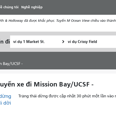
đến
ề chúng tôi
Nghề nghiệp
nội
dung
th & Holloway đã được khắc phục. Tuyến M Ocean View chiều vào thành 
Vị
Địa
n đi
Tôi
trí
điểm
muốn
bắt
kết
đi
đầu
thúc
du
on Bay/UCSF -
lịch
như
thế
chuyến xe đi Mission Bay/UCSF -
nào
dừng
Trạng thái dừng được cập nhật 30 phút một lần vào 
di dời