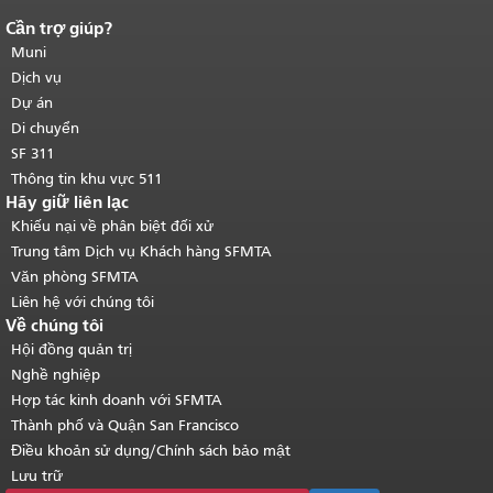
Cần trợ giúp?
Kết thúc nội dung trang.
Phần còn lại
của trang này được lặp lại trên mọi
Muni
trang.
Quay lại đầu trang nội dung
Dịch vụ
chính
.
Dự án
Di chuyển
SF 311
Thông tin khu vực 511
Hãy giữ liên lạc
Khiếu nại về phân biệt đối xử
Trung tâm Dịch vụ Khách hàng SFMTA
Văn phòng SFMTA
Liên hệ với chúng tôi
Về chúng tôi
Hội đồng quản trị
Nghề nghiệp
Hợp tác kinh doanh với SFMTA
Thành phố và Quận San Francisco
Điều khoản sử dụng/Chính sách bảo mật
Lưu trữ