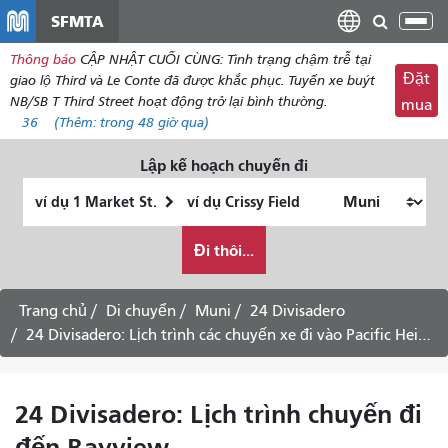
đến
SFMTA
Chu
nội
đổi
Thông báo
CẬP NHẬT CUỐI CÙNG: Tình trạng chậm trễ tại
dung
điề
Đặt
giao lộ Third và Le Conte đã được khắc phục. Tuyến xe buýt
hư
NB/SB T Third Street hoạt động trở lại bình thường.
mua
36
(Thêm:
trong 48 giờ qua)
Lập kế hoạch chuyến đi
Vị
Địa
trí
điểm
Tôi
bắt
kết
Đi thôi...
muốn
đầu
thúc
đi
du
Trang chủ
Di chuyển
Muni
24 Divisadero
lịch
24 Divisadero: Lịch trình các chuyến xe đi vào Pacific Heights -
như
thế
nào
24 Divisadero: Lịch trình chuyến đi
đến Bayview -