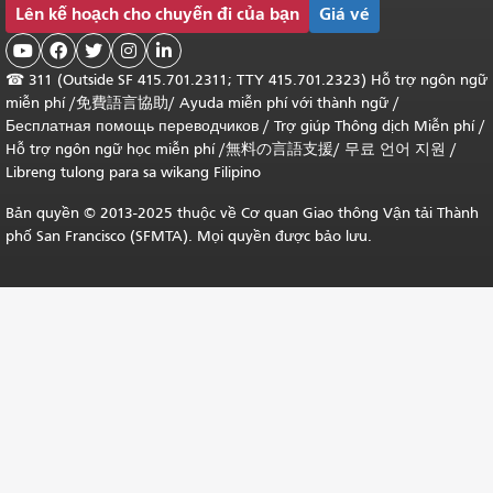
Lên kế hoạch cho chuyến đi của bạn
Giá vé





☎
311 (Outside SF 415.701.2311; TTY 415.701.2323) Hỗ trợ ngôn ngữ
miễn phí /
免費語言協助
/
Ayuda miễn phí với thành ngữ
/
Бесплатная помощь переводчиков
/
Trợ giúp Thông dịch Miễn phí
/
Hỗ trợ ngôn ngữ học
miễn phí
/
無料の言語支援
/
무료 언어 지원
/
Libreng tulong para sa wikang Filipino
Bản quyền © 2013-2025 thuộc về Cơ quan Giao thông Vận tải Thành
phố San Francisco (SFMTA). Mọi quyền được bảo lưu.